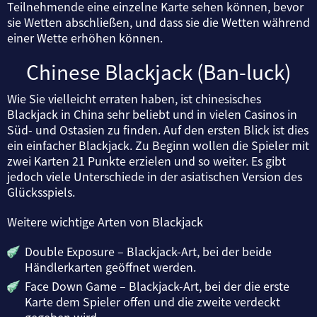
Teilnehmende eine einzelne Karte sehen können, bevor
sie Wetten abschließen, und dass sie die Wetten während
einer Wette erhöhen können.
Chinese Blackjack (Ban-luck)
Wie Sie vielleicht erraten haben, ist chinesisches
Blackjack in China sehr beliebt und in vielen Casinos in
Süd- und Ostasien zu finden. Auf den ersten Blick ist dies
ein einfacher Blackjack. Zu Beginn wollen die Spieler mit
zwei Karten 21 Punkte erzielen und so weiter. Es gibt
jedoch viele Unterschiede in der asiatischen Version des
Glücksspiels.
Weitere wichtige Arten von Blackjack
Double Exposure – Blackjack-Art, bei der beide
Händlerkarten geöffnet werden.
Face Down Game – Blackjack-Art, bei der die erste
Karte dem Spieler offen und die zweite verdeckt