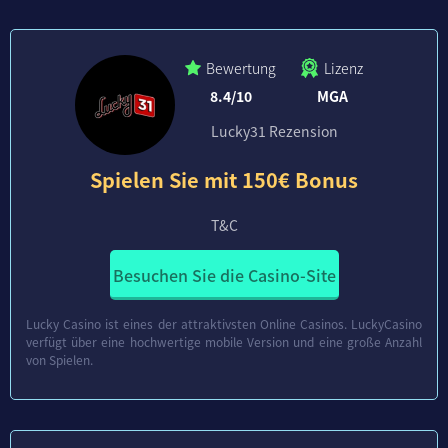
Bewertung
Lizenz
8.4
/10
MGA
Lucky31 Rezension
Spielen Sie mit 150€ Bonus
T&C
Besuchen Sie die Casino-Site
Lucky Casino ist eines der attraktivsten Online Casinos. LuckyCasino
verfügt über eine hochwertige mobile Version und eine große Anzahl
von Spielen.