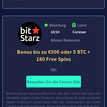
Bewertung
Lizenz
10
/10
Curasao
Bitstarz Rezension
Bonus bis zu €500 oder 5 BTC +
180 Free Spins
T&C
Besuchen Sie die Casino-Site
BitStarz Bitcoin Casino eröffnete im Jahr 2014 und ist nun eines der
führenden legalen Online Casinos in Deutschland, die jeder ernsthafte
Spieler in Betracht ziehen kann. Einer der Schwerpunkte des Online
Casinos sind Spielautomaten, die bei den Besuchern sehr beliebt sind.