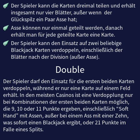
Der Spieler kann die Karten dreimal teilen und erhält
insgesamt nur vier Blätter, außer wenn der
Glückspilz ein Paar Asse hat;
Asse können nur einmal geteilt werden, danach
erhält man für jede geteilte Karte eine Karte.
Der Spieler kann den Einsatz auf zwei beliebige
Blackjack Karten verdoppeln, einschließlich der
Blätter nach der Division (außer Asse).
Double
Der Spieler darf den Einsatz für die ersten beiden Karten
verdoppeln, während er nur eine Karte auf einem Feld
erhält. In den meisten Casinos ist eine Verdopplung nur
bei Kombinationen der ersten beiden Karten möglich,
die 9, 10 oder 11 Punkte ergeben, einschließlich “Soft
Hand” mit Assen, außer bei einem Ass mit einer Zehn,
was sofort einen Blackjack ergibt, oder 21 Punkte im
Falle eines Splits.