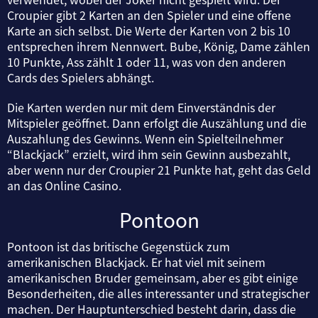
Croupier gibt 2 Karten an den Spieler und eine offene
Karte an sich selbst. Die Werte der Karten von 2 bis 10
entsprechen ihrem Nennwert. Bube, König, Dame zählen
10 Punkte, Ass zählt 1 oder 11, was von den anderen
Cards des Spielers abhängt.
Die Karten werden nur mit dem Einverständnis der
Mitspieler geöffnet. Dann erfolgt die Auszählung und die
Auszahlung des Gewinns. Wenn ein Spielteilnehmer
“Blackjack” erzielt, wird ihm sein Gewinn ausbezahlt,
aber wenn nur der Croupier 21 Punkte hat, geht das Geld
an das Online Casino.
Pontoon
Pontoon ist das britische Gegenstück zum
amerikanischen Blackjack. Er hat viel mit seinem
amerikanischen Bruder gemeinsam, aber es gibt einige
Besonderheiten, die alles interessanter und strategischer
machen. Der Hauptunterschied besteht darin, dass die