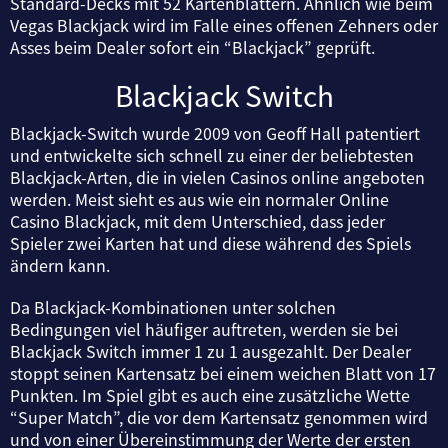
Standard-Decks mit 52 Kartenblättern. Ähnlich wie beim
Vegas Blackjack wird im Falle eines offenen Zehners oder
Asses beim Dealer sofort ein “Blackjack” geprüft.
Blackjack Switch
Blackjack-Switch wurde 2009 von Geoff Hall patentiert
und entwickelte sich schnell zu einer der beliebtesten
Blackjack-Arten, die in vielen Casinos online angeboten
werden. Meist sieht es aus wie ein normaler Online
Casino Blackjack, mit dem Unterschied, dass jeder
Spieler zwei Karten hat und diese während des Spiels
ändern kann.
Da Blackjack-Kombinationen unter solchen
Bedingungen viel häufiger auftreten, werden sie bei
Blackjack Switch immer 1 zu 1 ausgezahlt. Der Dealer
stoppt seinen Kartensatz bei einem weichen Blatt von 17
Punkten. Im Spiel gibt es auch eine zusätzliche Wette
“Super Match”, die vor dem Kartensatz genommen wird
und von einer Übereinstimmung der Werte der ersten