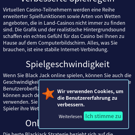
Virtuellen Casino-Teilnehmern werden eine Reihe
erweiterter Spielfunktionen sowie Arten von Wetten
angeboten, die in Land-Casinos nicht immer zu finden
sind. Die Grafik und der realistische Hintergrundsound
schaffen ein echtes Gefühl für das Casino bei Ihnen zu
Hause auf dem Computerbildschirm. Alles, was Sie
brauchen, ist eine stabile Internet-Verbindung.
Spielgeschwindigkeit
Wenn Sie Black Jack online spielen, können Sie auch die
Geschwindigkeit selbst einstellen. Die Steuerung und die
Benutzeroberfläche sind sehr einfach und intuitiv. Sie
Wir verwenden Cookies, um
können auch den Auto-Modus mit festgelegten Raten
die Benutzererfahrung zu
verwenden. Sie müssen nicht einmal warten, bis alle
verbessern.
Spieler ihre Wetten platziert haben.
Ich stimme zu
Weiterlesen
Online Blackjack Free
Die beste Blackjack Strategie bezieht sich auf die