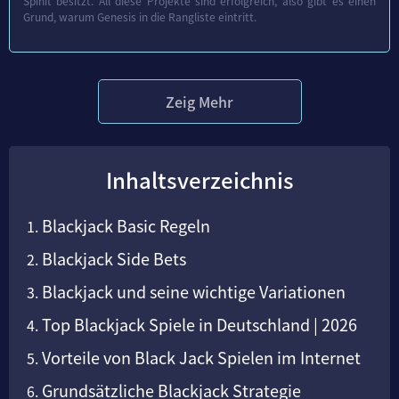
Spinit besitzt. All diese Projekte sind erfolgreich, also gibt es einen
Grund, warum Genesis in die Rangliste eintritt.
Zeig Mehr
Inhaltsverzeichnis
Blackjack Basic Regeln
Blackjack Side Bets
Blackjack und seine wichtige Variationen
Top Blackjack Spiele in Deutschland | 2026
Vorteile von Black Jack Spielen im Internet
Grundsätzliche Blackjack Strategie