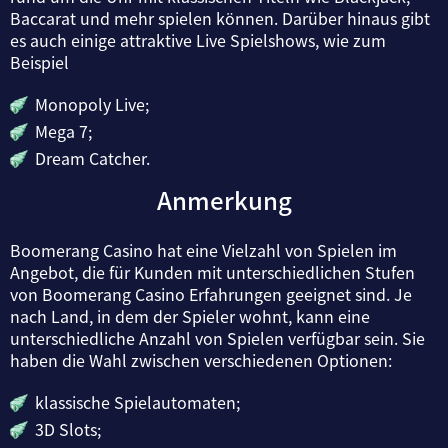
Baccarat und mehr spielen können. Darüber hinaus gibt
es auch einige attraktive Live Spielshows, wie zum
Beispiel
Monopoly Live;
Mega 7;
Dream Catcher.
Anmerkung
Boomerang Casino hat eine Vielzahl von Spielen im
Angebot, die für Kunden mit unterschiedlichen Stufen
von Boomerang Casino Erfahrungen geeignet sind. Je
nach Land, in dem der Spieler wohnt, kann eine
unterschiedliche Anzahl von Spielen verfügbar sein. Sie
haben die Wahl zwischen verschiedenen Optionen:
klassische Spielautomaten;
3D Slots;