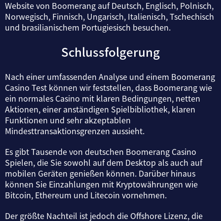
Website von Boomerang auf Deutsch, Englisch, Polnisch,
Norwegisch, Finnisch, Ungarisch, Italienisch, Tschechisch
und brasilianischem Portugiesisch besuchen.
Schlussfolgerung
Nach einer umfassenden Analyse und einem Boomerang
Casino Test können wir feststellen, dass Boomerang wie
ein normales Casino mit klaren Bedingungen, netten
Aktionen, einer anständigen Spielbibliothek, klaren
Funktionen und sehr akzeptablen
Mindesttransaktionsgrenzen aussieht.
Es gibt Tausende von deutschen Boomerang Casino
Spielen, die Sie sowohl auf dem Desktop als auch auf
mobilen Geräten genießen können. Darüber hinaus
können Sie Einzahlungen mit Kryptowährungen wie
Bitcoin, Ethereum und Litecoin vornehmen.
Der größte Nachteil ist jedoch die Offshore Lizenz, die