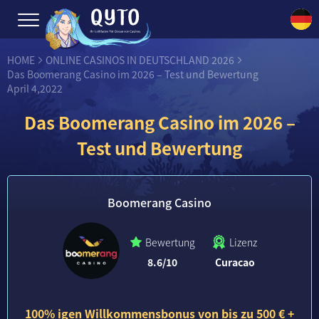
HOME
ONLINE CASINOS IN DEUTSCHLAND 2026
Das Boomerang Casino im 2026 – Test und Bewertung
April 4,2022
Das Boomerang Casino im 2026 –
Test und Bewertung
Boomerang Casino
Bewertung
Lizenz
8.6
/10
Curacao
100% igen Willkommensbonus von bis zu 500 € +