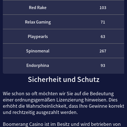
Red Rake
103
Relax Gaming
71
Playpearls
63
Spinomenal
267
Endorphina
93
Sicherheit und Schutz
Wie schon so oft möchten wir Sie auf die Bedeutung
einer ordnungsgemäßen Lizenzierung hinweisen. Dies
erhöht die Wahrscheinlichkeit, dass Ihre Gewinne korrekt
und rechtzeitig ausgezahlt werden.
Boomerang Casino ist im Besitz und wird betrieben von