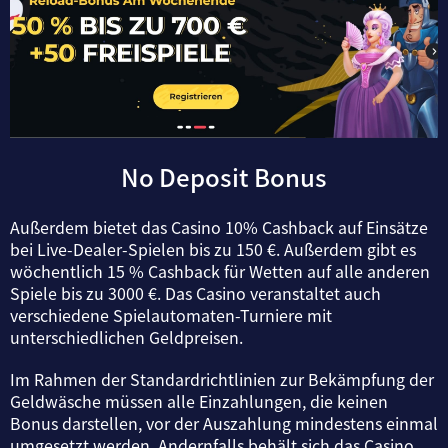
No Deposit Bonus
Außerdem bietet das Casino 10% Cashback auf Einsätze
bei Live-Dealer-Spielen bis zu 150 €. Außerdem gibt es
wöchentlich 15 % Cashback für Wetten auf alle anderen
Spiele bis zu 3000 €. Das Casino veranstaltet auch
verschiedene Spielautomaten-Turniere mit
unterschiedlichen Geldpreisen.
Im Rahmen der Standardrichtlinien zur Bekämpfung der
Geldwäsche müssen alle Einzahlungen, die keinen
Bonus darstellen, vor der Auszahlung mindestens einmal
umgesetzt werden. Andernfalls behält sich das Casino