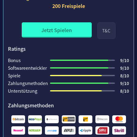
200 Freispiele
Jetzt Spielen
T&C
Ratings
Bonus
9/10
Softwareentwickler
9/10
Spiele
8/10
Zahlungsmethoden
9/10
Unterstützung
8/10
Zahlungsmethoden