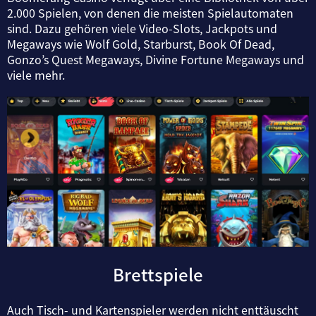
2.000 Spielen, von denen die meisten Spielautomaten
sind. Dazu gehören viele Video-Slots, Jackpots und
Megaways wie Wolf Gold, Starburst, Book Of Dead,
Gonzo’s Quest Megaways, Divine Fortune Megaways und
viele mehr.
Brettspiele
Auch Tisch- und Kartenspieler werden nicht enttäuscht