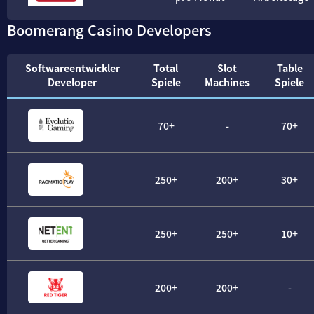
Boomerang Casino Developers
Softwareentwickler
Total
Slot
Table
Developer
Spiele
Machines
Spiele
70+
-
70+
250+
200+
30+
250+
250+
10+
200+
200+
-