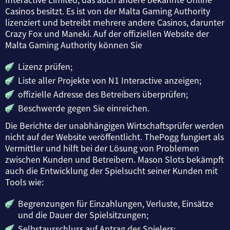
Casinos besitzt. Es ist von der Malta Gaming Authority
lizenziert und betreibt mehrere andere Casinos, darunter
Crazy Fox und Maneki. Auf der offiziellen Website der
Malta Gaming Authority können Sie
Lizenz prüfen;
Liste aller Projekte von N1 Interactive anzeigen;
offizielle Adresse des Betreibers überprüfen;
Beschwerde gegen Sie einreichen.
Die Berichte der unabhängigen Wirtschaftsprüfer werden
nicht auf der Website veröffentlicht. ThePogg fungiert als
Vermittler und hilft bei der Lösung von Problemen
zwischen Kunden und Betreibern. Mason Slots bekämpft
auch die Entwicklung der Spielsucht seiner Kunden mit
Tools wie:
Begrenzungen für Einzahlungen, Verluste, Einsätze
und die Dauer der Spielsitzungen;
Selbstausschluss auf Antrag des Spielers;