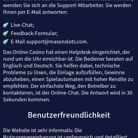
wenden Sie sich an die Support-Mitarbeiter. Sie werden
Ihnen per E-Mail antworten:
Live-Chat;
Feedback-Formular;
E-Mail
support@masonslots.com
.
Das Online Casino hat einen Helpdesk eingerichtet, der
rund um die Uhr erreichbar ist. Die Bediener beraten auf
Englisch und Deutsch. Sie helfen dabei, technische
Probleme zu lösen, die Einlage aufzufüllen, Gewinne
abzuheben, einen Spielautomaten mit hoher Rendite zu
empfehlen. Der einfachste Weg, den Betreiber zu
kontaktieren, ist der Online-Chat. Die Antwort wird in 30
Sekunden kommen.
Benutzerfreundlichkeit
Die Website ist sehr informativ. Die
Nutzungsvereinbarung ist umfangreich und detailliert.