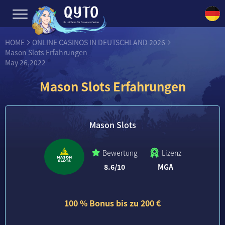
HOME
ONLINE CASINOS IN DEUTSCHLAND 2026
Mason Slots Erfahrungen
May 26,2022
Mason Slots Erfahrungen
Mason Slots
Bewertung
Lizenz
8.6
/10
MGA
100 % Bonus bis zu 200 €