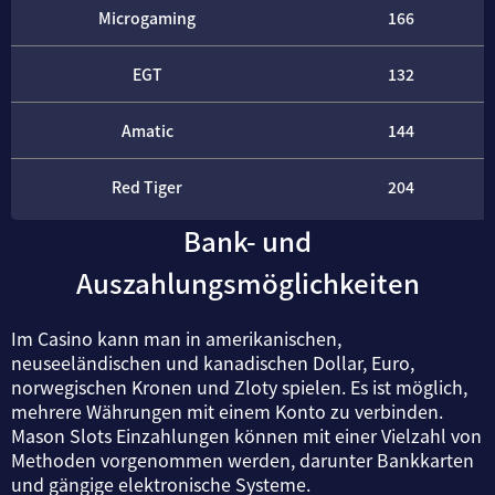
Microgaming
166
EGT
132
Amatic
144
Red Tiger
204
Bank- und
Auszahlungsmöglichkeiten
Im Casino kann man in amerikanischen,
neuseeländischen und kanadischen Dollar, Euro,
norwegischen Kronen und Zloty spielen. Es ist möglich,
mehrere Währungen mit einem Konto zu verbinden.
Mason Slots Einzahlungen können mit einer Vielzahl von
Methoden vorgenommen werden, darunter Bankkarten
und gängige elektronische Systeme.