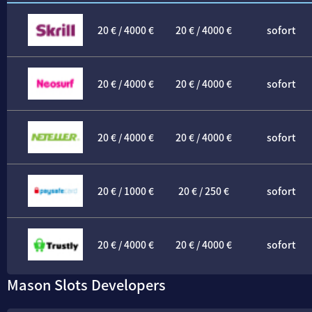
20 € / 4000 €
20 € / 4000 €
sofort
20 € / 4000 €
20 € / 4000 €
sofort
20 € / 4000 €
20 € / 4000 €
sofort
20 € / 1000 €
20 € / 250 €
sofort
20 € / 4000 €
20 € / 4000 €
sofort
Mason Slots Developers