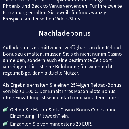
Phoenix und Back to Venus verwenden. Für Ihre zweite
Einzahlung erhalten Sie jeweils fünfundzwanzig
Freispiele an denselben Video-Slots.
Nachladebonus
Aufladeboni sind mittwochs verfügbar. Um den Reload-
Bonus zu erhalten, müssen Sie sich nicht nur im Casino
anmelden, sondern auch eine bestimmte Zeit dort
verbringen. Dies ist eine Belohnung für, wenn nicht
regelmäßige, dann aktuelle Nutzer.
Als Ergebnis erhalten Sie einen 25%igen Reload-Bonus
von bis zu 100 €. Der Erhalt Ihres Mason Slots Bonus
ohne Einzahlung ist sehr einfach und vor allem sofort:
Geben Sie Mason Slots Casino Bonus Codes ohne
Einzahlung “Mittwoch” ein.
Einzahlen Sie von mindestens 20 EUR.