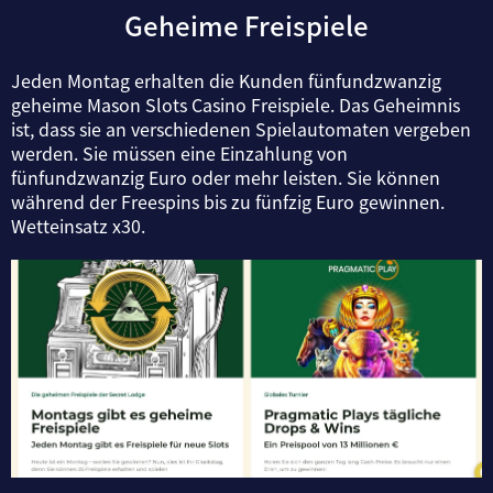
Geheime Freispiele
Jeden Montag erhalten die Kunden fünfundzwanzig
geheime Mason Slots Casino Freispiele. Das Geheimnis
ist, dass sie an verschiedenen Spielautomaten vergeben
werden. Sie müssen eine Einzahlung von
fünfundzwanzig Euro oder mehr leisten. Sie können
während der Freespins bis zu fünfzig Euro gewinnen.
Wetteinsatz x30.