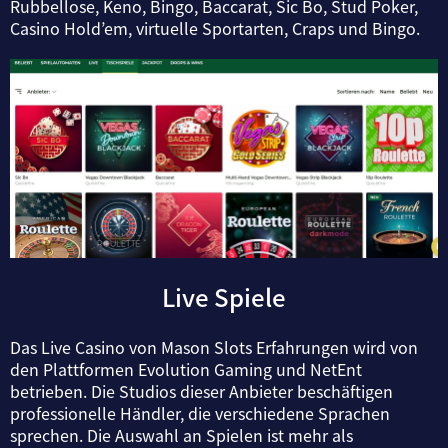
Rubbellose, Keno, Bingo, Baccarat, Sic Bo, Stud Poker,
Casino Hold’em, virtuelle Sportarten, Craps und Bingo.
Live Spiele
Das Live Casino von Mason Slots Erfahrungen wird von
den Plattformen Evolution Gaming und NetEnt
betrieben. Die Studios dieser Anbieter beschäftigen
professionelle Händler, die verschiedene Sprachen
sprechen. Die Auswahl an Spielen ist mehr als