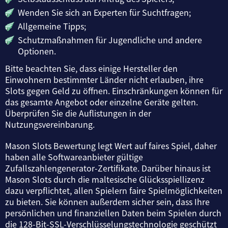
Wenden Sie sich an Experten für Suchtfragen;
Allgemeine Tipps;
Schutzmaßnahmen für Jugendliche und andere
Optionen.
Bitte beachten Sie, dass einige Hersteller den
Einwohnern bestimmter Länder nicht erlauben, ihre
Slots gegen Geld zu öffnen. Einschränkungen können für
das gesamte Angebot oder einzelne Geräte gelten.
Überprüfen Sie die Auflistungen in der
Nutzungsvereinbarung.
Mason Slots Bewertung legt Wert auf faires Spiel, daher
haben alle Softwareanbieter gültige
Zufallszahlengenerator-Zertifikate. Darüber hinaus ist
Mason Slots durch die maltesische Glücksspiellizenz
dazu verpflichtet, allen Spielern faire Spielmöglichkeiten
zu bieten. Sie können außerdem sicher sein, dass Ihre
persönlichen und finanziellen Daten beim Spielen durch
die 128-Bit-SSL-Verschlüsselungstechnologie geschützt