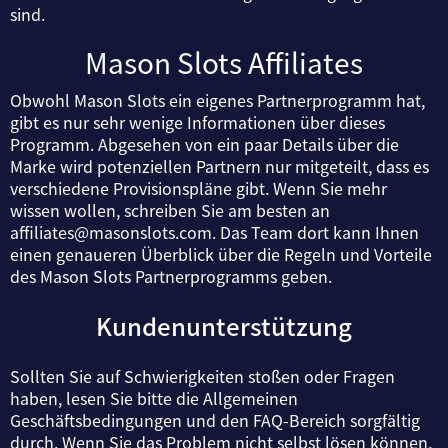
sind.
Mason Slots Affiliates
Obwohl Mason Slots ein eigenes Partnerprogramm hat,
gibt es nur sehr wenige Informationen über dieses
Programm. Abgesehen von ein paar Details über die
Marke wird potenziellen Partnern nur mitgeteilt, dass es
verschiedene Provisionspläne gibt. Wenn Sie mehr
wissen wollen, schreiben Sie am besten an
affiliates@masonslots.com
. Das Team dort kann Ihnen
einen genaueren Überblick über die Regeln und Vorteile
des Mason Slots Partnerprogramms geben.
Kundenunterstützung
Sollten Sie auf Schwierigkeiten stoßen oder Fragen
haben, lesen Sie bitte die Allgemeinen
Geschäftsbedingungen und den FAQ-Bereich sorgfältig
durch. Wenn Sie das Problem nicht selbst lösen können,