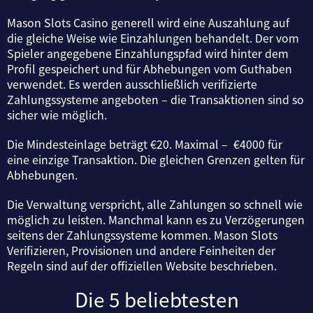
Mason Slots Casino generell wird eine Auszahlung auf
die gleiche Weise wie Einzahlungen behandelt. Der vom
Spieler angegebene Einzahlungspfad wird hinter dem
Profil gespeichert und für Abhebungen vom Guthaben
verwendet. Es werden ausschließlich verifizierte
Zahlungssysteme angeboten – die Transaktionen sind so
sicher wie möglich.
Die Mindesteinlage beträgt €20. Maximal – €4000 für
eine einzige Transaktion. Die gleichen Grenzen gelten für
Abhebungen.
Die Verwaltung verspricht, alle Zahlungen so schnell wie
möglich zu leisten. Manchmal kann es zu Verzögerungen
seitens der Zahlungssysteme kommen. Mason Slots
Verifizieren, Provisionen und andere Feinheiten der
Regeln sind auf der offiziellen Website beschrieben.
Die 5 beliebtesten