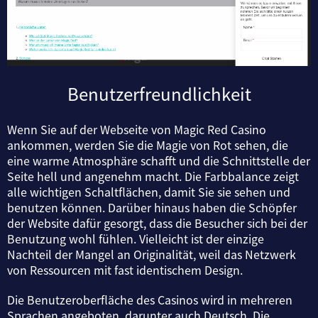
Benutzerfreundlichkeit
Wenn Sie auf der Webseite von Magic Red Casino
ankommen, werden Sie die Magie von Rot sehen, die
eine warme Atmosphäre schafft und die Schnittstelle der
Seite hell und angenehm macht. Die Farbbalance zeigt
alle wichtigen Schaltflächen, damit Sie sie sehen und
benutzen können. Darüber hinaus haben die Schöpfer
der Website dafür gesorgt, dass die Besucher sich bei der
Benutzung wohl fühlen. Vielleicht ist der einzige
Nachteil der Mangel an Originalität, weil das Netzwerk
von Ressourcen mit fast identischem Design.
Die Benutzeroberfläche des Casinos wird in mehreren
Sprachen angeboten, darunter auch Deutsch. Die