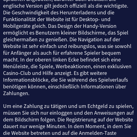
englische Version gilt jedoch offiziell als die wichtigste.
Die Geschwindigkeit des Herunterladens und die
Funktionalität der Website ist für Desktop- und
Mobilgeräte gleich. Das Design der Handy-Version
ermöglicht es Benutzern kleiner Bildschirme, das Spiel
gleichermaßen zu genießen. Die Navigation auf der
Website ist sehr einfach und reibungslos, was sie sowohl
für Anfänger als auch für erfahrene Spieler bequem
macht. In der oberen linken Ecke befindet sich eine
Menüleiste, die Spiele, Werbeaktionen, einen exklusiven
Casino-Club und Hilfe anzeigt. Es gibt weitere
Informationsblöcke, die Sie während des Spielverlaufs
benötigen können, einschließlich Informationen über
Zahlungen.
Um eine Zahlung zu tätigen und um Echtgeld zu spielen,
müssen Sie sich nur einloggen und den Anweisungen auf
dem Bildschirm folgen. Die Registrierung auf der Website
dauert nur wenige Minuten. In dem Moment, in dem Sie
die Website betreten und auf die Anmelden-Taste