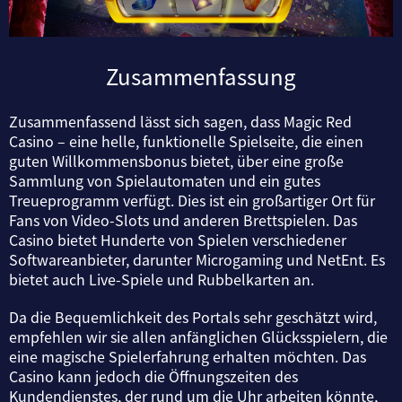
Zusammenfassung
Zusammenfassend lässt sich sagen, dass Magic Red
Casino – eine helle, funktionelle Spielseite, die einen
guten Willkommensbonus bietet, über eine große
Sammlung von Spielautomaten und ein gutes
Treueprogramm verfügt. Dies ist ein großartiger Ort für
Fans von Video-Slots und anderen Brettspielen. Das
Casino bietet Hunderte von Spielen verschiedener
Softwareanbieter, darunter Microgaming und NetEnt. Es
bietet auch Live-Spiele und Rubbelkarten an.
Da die Bequemlichkeit des Portals sehr geschätzt wird,
empfehlen wir sie allen anfänglichen Glücksspielern, die
eine magische Spielerfahrung erhalten möchten. Das
Casino kann jedoch die Öffnungszeiten des
Kundendienstes, der rund um die Uhr arbeiten könnte,