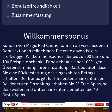
Benutzerfreundlichkeit
Zusammenfassung
Willkommensbonus
Kunden von Magic Red Casino können an verschiedenen
Bonusaktionen teilnehmen. Die erste davon ist ein
großzügiger Willkommensbonus, der bis zu 200 Euro und
100 Freispiele schenkt. Er besteht aus einer 100%igen
Übereinstimmung Ihrer Einzahlung. Das bedeutet, dass
Sie eine Rückerstattung des eingezahlten Betrags
erhalten. Der Bonus gilt für Ihre ersten 3 Einzahlungen.
Bei der ersten Einzahlung erhalten Sie 20 Free-Spins, bei
der zweiten und dritten Einzahlung erhalten Sie 40
Gratis-Spins.