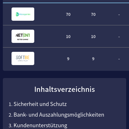
70
70
-
10
10
-
9
9
-
Inhaltsverzeichnis
Sicherheit und Schutz
Bank- und Auszahlungsmöglichkeiten
Kundenunterstützung