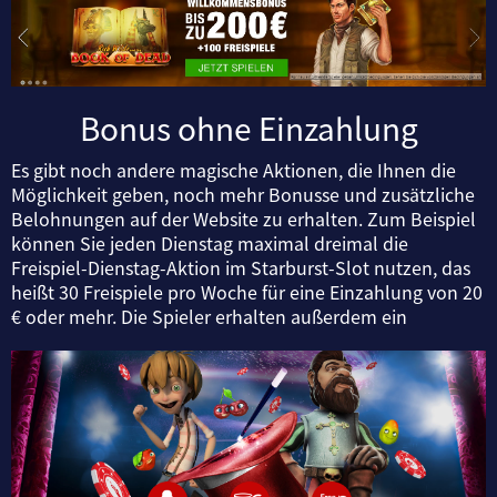
Bonus ohne Einzahlung
Es gibt noch andere magische Aktionen, die Ihnen die
Möglichkeit geben, noch mehr Bonusse und zusätzliche
Belohnungen auf der Website zu erhalten. Zum Beispiel
können Sie jeden Dienstag maximal dreimal die
Freispiel-Dienstag-Aktion im Starburst-Slot nutzen, das
heißt 30 Freispiele pro Woche für eine Einzahlung von 20
€ oder mehr. Die Spieler erhalten außerdem ein