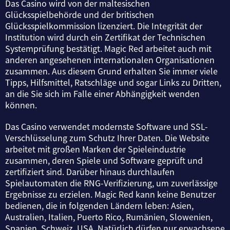
Das Casino wird von der maltesischen
Glücksspielbehörde und der britischen
Glücksspielkommission lizenziert. Die Integrität der
Institution wird durch ein Zertifikat der Technischen
Systemprüfung bestätigt. Magic Red arbeitet auch mit
anderen angesehenen internationalen Organisationen
zusammen. Aus diesem Grund erhalten Sie immer viele
Tipps, Hilfsmittel, Ratschläge und sogar Links zu Dritten,
an die Sie sich im Falle einer Abhängigkeit wenden
können.
Das Casino verwendet modernste Software und SSL-
Verschlüsselung zum Schutz Ihrer Daten. Die Website
arbeitet mit großen Marken der Spieleindustrie
zusammen, deren Spiele und Software geprüft und
zertifiziert sind. Darüber hinaus durchlaufen
Spielautomaten die RNG-Verifizierung, um zuverlässige
Ergebnisse zu erzielen. Magic Red kann keine Benutzer
bedienen, die in folgenden Ländern leben: Asien,
Australien, Italien, Puerto Rico, Rumänien, Slowenien,
Spanien, Schweiz, USA. Natürlich dürfen nur erwachsene