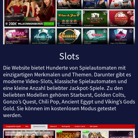
Slots
Die Website bietet Hunderte von Spielautomaten mit
einzigartigen Merkmalen und Themen. Darunter gibt es
moderne Video-Slots, klassische Spielautomaten und
eine kleine Anzahl beliebter Jackpot-Spiele. Zu den
beliebten Modellen gehören Starburst, Golden Colts,
Gonzo’s Quest, Chili Pop, Ancient Egypt und Viking’s Gods
Gold. Sie können im kostenlosen Modus getestet
werden.