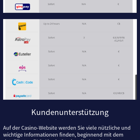
Kundenunterstützung
Auf der Casino-Website werden Sie viele nützliche und
wichtige Informationen finden, beginnend mit dem