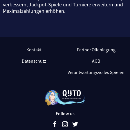
verbessern, Jackpot-Spiele und Turniere erweitern und
Maximalzahlungen erhöhen.
Kontakt
Partner Offenlegung
Datenschutz
AGB
Verantwortungsvolles Spielen
Follow us