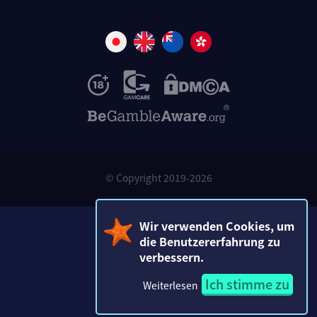
© Copyright 2019-2026
Wir verwenden Cookies, um
die Benutzererfahrung zu
verbessern.
Ich stimme zu
Weiterlesen