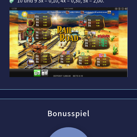
10 und 9 3x – 0,10, 4x – 0,30, 5x – 2,00.
Bonusspiel