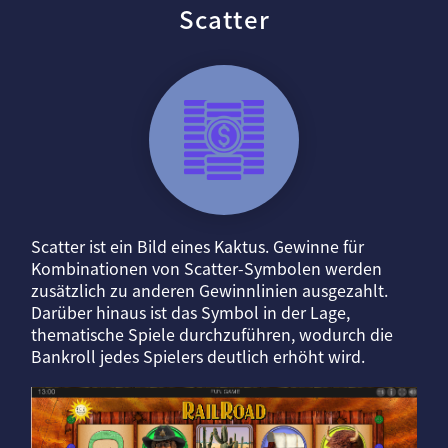
Scatter
Scatter ist ein Bild eines Kaktus. Gewinne für
Kombinationen von Scatter-Symbolen werden
zusätzlich zu anderen Gewinnlinien ausgezahlt.
Darüber hinaus ist das Symbol in der Lage,
thematische Spiele durchzuführen, wodurch die
Bankroll jedes Spielers deutlich erhöht wird.