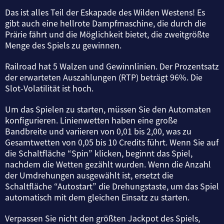
Das ist alles Teil der Eskapade des Wilden Westens! Es
gibt auch eine hellrote Dampfmaschine, die durch die
Prärie fährt und die Möglichkeit bietet, die zweitgrößte
Menge des Spiels zu gewinnen.
Railroad hat 5 Walzen und Gewinnlinien. Der Prozentsatz
der erwarteten Auszahlungen (RTP) beträgt 96%. Die
Slot-Volatilität ist hoch.
Um das Spielen zu starten, müssen Sie den Automaten
konfigurieren. Linienwetten haben eine große
Bandbreite und variieren von 0,01 bis 2,00, was zu
Gesamtwetten von 0,05 bis 10 Credits führt. Wenn Sie auf
die Schaltfläche “Spin” klicken, beginnt das Spiel,
nachdem die Wetten gezählt wurden. Wenn die Anzahl
der Umdrehungen ausgewählt ist, ersetzt die
Schaltfläche “Autostart” die Drehungstaste, um das Spiel
automatisch mit dem gleichen Einsatz zu starten.
Verpassen Sie nicht den größten Jackpot des Spiels,