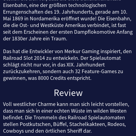
Eisenbahn, eine der größten technologischen
Errungenschaften des 19. Jahrhunderts, gerade am 10.
Mai 1869 in Nordamerika eröffnet wurde! Die Eisenbahn,
die die Ost- und Westküste Amerikas verbindet, ist fast
seit dem Erscheinen der ersten Dampflokomotive Anfang
der 1830er Jahre ein Traum.
Das hat die Entwickler von Merkur Gaming inspiriert, den
Railroad Slot 2014 zu entwickeln. Der Spielautomat
schlägt nicht nur vor, in das XIX. Jahrhundert
zurückzukehren, sondern auch 32 Feature-Games zu
gewinnen, was 8000 Credits entspricht.
Review
Voll westlicher Charme kann man sich leicht vorstellen,
dass man sich in einer echten Wüste im wilden Westen
befindet. Die Trommeln des Railroad Spielautomaten
stellen Postkutschen, Büffel, Stachelkakteen, Rodeos,
Cowboys und den örtlichen Sheriff dar.