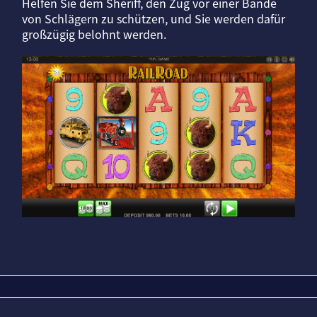
Helfen Sie dem Sheriff, den Zug vor einer Bande
von Schlägern zu schützen, und Sie werden dafür
großzügig belohnt werden.