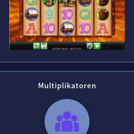
Multiplikatoren