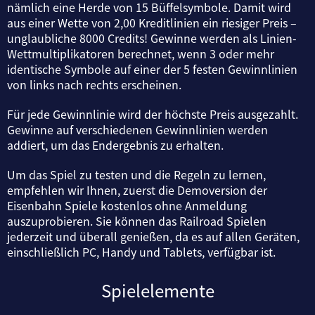
nämlich eine Herde von 15 Büffelsymbole. Damit wird
aus einer Wette von 2,00 Kreditlinien ein riesiger Preis –
unglaubliche 8000 Credits! Gewinne werden als Linien-
Wettmultiplikatoren berechnet, wenn 3 oder mehr
identische Symbole auf einer der 5 festen Gewinnlinien
von links nach rechts erscheinen.
Für jede Gewinnlinie wird der höchste Preis ausgezahlt.
Gewinne auf verschiedenen Gewinnlinien werden
addiert, um das Endergebnis zu erhalten.
Um das Spiel zu testen und die Regeln zu lernen,
empfehlen wir Ihnen, zuerst die Demoversion der
Eisenbahn Spiele kostenlos ohne Anmeldung
auszuprobieren. Sie können das Railroad Spielen
jederzeit und überall genießen, da es auf allen Geräten,
einschließlich PC, Handy und Tablets, verfügbar ist.
Spielelemente