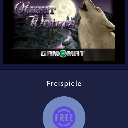
Freispiele