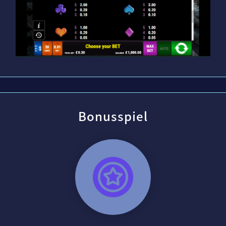
Bonusspiel