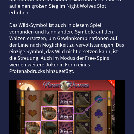
auf einen großen Sieg im Night Wolves Slot
erhöhen.
Das Wild-Symbol ist auch in diesem Spiel
vorhanden und kann andere Symbole auf den
Walzen ersetzen, um Gewinnkombinationen auf
der Linie nach Möglichkeit zu vervollständigen. Das
einzige Symbol, das Wild nicht ersetzen kann, ist
die Streuung. Auch im Modus der Free-Spins
werden weitere Joker in Form eines
Pfotenabdrucks hinzugefügt.