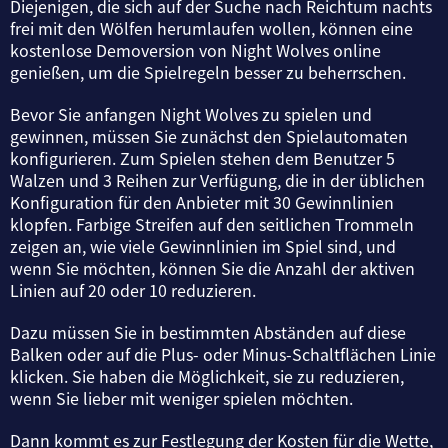
Diejenigen, die sich auf der Suche nach Reichtum nachts
frei mit den Wölfen herumlaufen wollen, können eine
kostenlose Demoversion von Night Wolves online
genießen, um die Spielregeln besser zu beherrschen.
Bevor Sie anfangen Night Wolves zu spielen und
gewinnen, müssen Sie zunächst den Spielautomaten
konfigurieren. Zum Spielen stehen dem Benutzer 5
Walzen und 3 Reihen zur Verfügung, die in der üblichen
Konfiguration für den Anbieter mit 30 Gewinnlinien
klopfen. Farbige Streifen auf den seitlichen Trommeln
zeigen an, wie viele Gewinnlinien im Spiel sind, und
wenn Sie möchten, können Sie die Anzahl der aktiven
Linien auf 20 oder 10 reduzieren.
Dazu müssen Sie in bestimmten Abständen auf diese
Balken oder auf die Plus- oder Minus-Schaltflächen Linie
klicken. Sie haben die Möglichkeit, sie zu reduzieren,
wenn Sie lieber mit weniger spielen möchten.
Dann kommt es zur Festlegung der Kosten für die Wette,