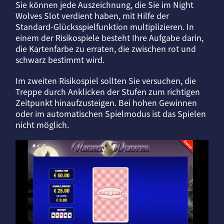
Sie können jede Auszeichnung, die Sie im Night
Wolves Slot verdient haben, mit Hilfe der
Standard-Glücksspielfunktion multiplizieren. In
einem der Risikospiele besteht Ihre Aufgabe darin,
die Kartenfarbe zu erraten, die zwischen rot und
schwarz bestimmt wird.
Im zweiten Risikospiel sollten Sie versuchen, die
Treppe durch Anklicken der Stufen zum richtigen
Zeitpunkt hinaufzusteigen. Bei hohen Gewinnen
oder im automatischen Spielmodus ist das Spielen
nicht möglich.