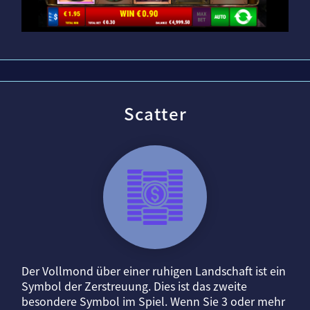
Scatter
Der Vollmond über einer ruhigen Landschaft ist ein
Symbol der Zerstreuung. Dies ist das zweite
besondere Symbol im Spiel. Wenn Sie 3 oder mehr