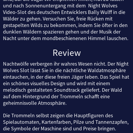
und nach Sonnenuntergang mit dem Night Wolves
Video-Slot des deutschen Entwicklers Bally Wulff in die
Wälder zu gehen. Versuchen Sie, freie Rücken mit
gestapelten Wilds zu bekommen, indem Sie öfter in den
dunklen Wäldern spazieren gehen und der Musik der
Nacht unter dem mondbeschienenen Himmel lauschen.
Review
Nachtwölfe verbergen ihr wahres Wesen nicht. Der Night
Wolves Slot lässt Sie in die nächtliche Waldatmosphäre
eintauchen, in der diese freien Jäger leben. Das Spiel hat
ein schönes visuelles Design und wird mit einem
melodisch gestalteten Soundtrack geliefert. Der Wald
auf dem Hintergrund der Trommeln schafft eine
geheimnisvolle Atmosphäre.
Die Trommeln selbst zeigen die Hauptfiguren des
Spielautomaten, Kartenfarben, Pilze und Tannenzapfen,
die Symbole der Maschine sind und Preise bringen.