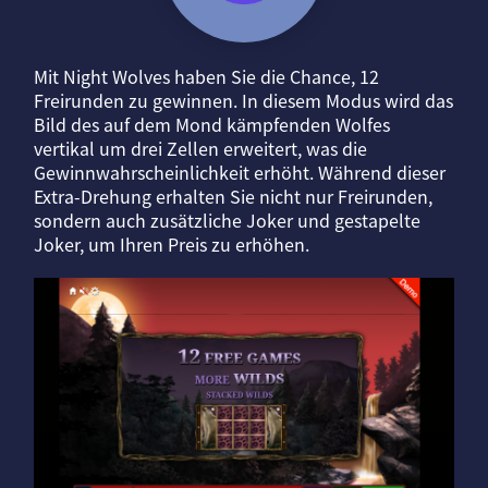
Mit Night Wolves haben Sie die Chance, 12
Freirunden zu gewinnen. In diesem Modus wird das
Bild des auf dem Mond kämpfenden Wolfes
vertikal um drei Zellen erweitert, was die
Gewinnwahrscheinlichkeit erhöht. Während dieser
Extra-Drehung erhalten Sie nicht nur Freirunden,
sondern auch zusätzliche Joker und gestapelte
Joker, um Ihren Preis zu erhöhen.