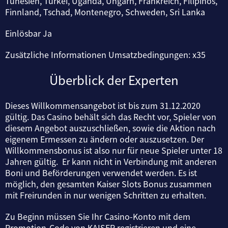
Tunesien, Türkei, Uganda, Ungarn, Frankreich, Filipinos,
Finnland, Tschad, Montenegro, Schweden, Sri Lanka
Einlösbar Ja
Zusätzliche Informationen Umsatzbedingungen: x35
Überblick der Experten
Dieses Willkommensangebot ist bis zum 31.12.2020
gültig. Das Casino behält sich das Recht vor, Spieler von
diesem Angebot auszuschließen, sowie die Aktion nach
eigenem Ermessen zu ändern oder auszusetzen. Der
Willkommensbonus ist also nur für neue Spieler unter 18
Jahren gültig. Er kann nicht in Verbindung mit anderen
Boni und Beförderungen verwendet werden. Es ist
möglich, den gesamten Kaiser Slots Bonus zusammen
mit Freirunden in nur wenigen Schritten zu erhalten.
Zu Beginn müssen Sie Ihr Casino-Konto mit dem
Promotion-Code von KAISER registrieren und eine