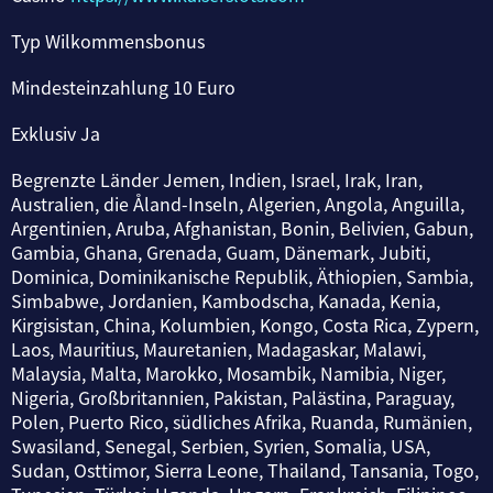
Typ Wilkommensbonus
Mindesteinzahlung 10 Euro
Exklusiv Ja
Begrenzte Länder Jemen, Indien, Israel, Irak, Iran,
Australien, die Åland-Inseln, Algerien, Angola, Anguilla,
Argentinien, Aruba, Afghanistan, Bonin, Belivien, Gabun,
Gambia, Ghana, Grenada, Guam, Dänemark, Jubiti,
Dominica, Dominikanische Republik, Äthiopien, Sambia,
Simbabwe, Jordanien, Kambodscha, Kanada, Kenia,
Kirgisistan, China, Kolumbien, Kongo, Costa Rica, Zypern,
Laos, Mauritius, Mauretanien, Madagaskar, Malawi,
Malaysia, Malta, Marokko, Mosambik, Namibia, Niger,
Nigeria, Großbritannien, Pakistan, Palästina, Paraguay,
Polen, Puerto Rico, südliches Afrika, Ruanda, Rumänien,
Swasiland, Senegal, Serbien, Syrien, Somalia, USA,
Sudan, Osttimor, Sierra Leone, Thailand, Tansania, Togo,