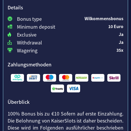
Details
Bonus type
Wilkommensbonus
Minimum deposit
10 Euro
Exclusive
Ja
Withdrawal
Ja
Wagering
35x
Zahlungsmethoden
Überblick
100% Bonus bis zu €10 Sofern auf erste Einzahlung.
Die Belohnung von KaiserSlots ist daher bescheiden.
Diese wird im Folgenden ausführlicher beschrieben