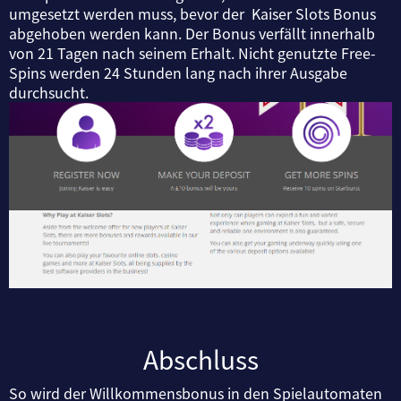
umgesetzt werden muss, bevor der Kaiser Slots Bonus
abgehoben werden kann. Der Bonus verfällt innerhalb
von 21 Tagen nach seinem Erhalt. Nicht genutzte Free-
Spins werden 24 Stunden lang nach ihrer Ausgabe
durchsucht.
Abschluss
So wird der Willkommensbonus in den Spielautomaten