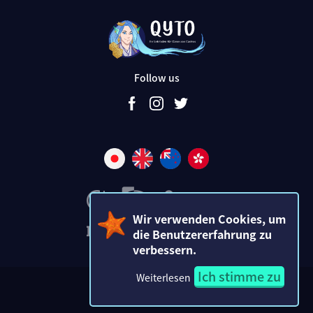
Follow us
Wir verwenden Cookies, um
die Benutzererfahrung zu
verbessern.
Ich stimme zu
Weiterlesen
© Copyright 2019-2026