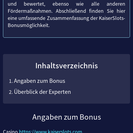
und bewertet, ebenso wie alle anderen
Fördermaßnahmen. Abschließend finden Sie hier
eine umfassende Zusammenfassung der KaiserSlots-
Bonusmöglichkeit.
Inhaltsverzeichnis
Angaben zum Bonus
Überblick der Experten
Angaben zum Bonus
Casino
https://www.kaiserslots.com