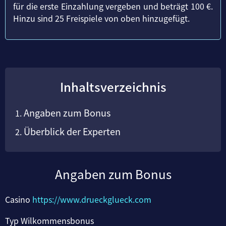
für die erste Einzahlung vergeben und beträgt 100 €.
Hinzu sind 25 Freispiele von oben hinzugefügt.
Inhaltsverzeichnis
Angaben zum Bonus
Überblick der Experten
Angaben zum Bonus
Casino
https://www.drueckglueck.com
Typ Wilkommensbonus