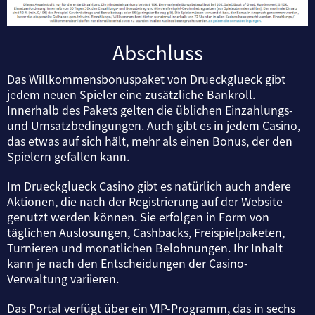
Abschluss
Das Willkommensbonuspaket von Drueckglueck gibt
jedem neuen Spieler eine zusätzliche Bankroll.
Innerhalb des Pakets gelten die üblichen Einzahlungs-
und Umsatzbedingungen. Auch gibt es in jedem Casino,
das etwas auf sich hält, mehr als einen Bonus, der den
Spielern gefallen kann.
Im Drueckglueck Casino gibt es natürlich auch andere
Aktionen, die nach der Registrierung auf der Website
genutzt werden können. Sie erfolgen in Form von
täglichen Auslosungen, Cashbacks, Freispielpaketen,
Turnieren und monatlichen Belohnungen. Ihr Inhalt
kann je nach den Entscheidungen der Casino-
Verwaltung variieren.
Das Portal verfügt über ein VIP-Programm, das in sechs