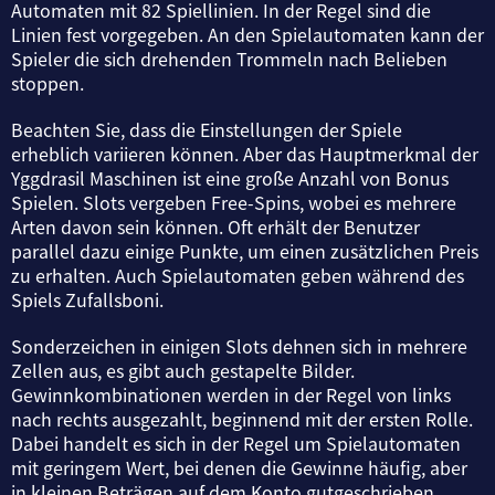
Automaten mit 82 Spiellinien. In der Regel sind die
Linien fest vorgegeben. An den Spielautomaten kann der
Spieler die sich drehenden Trommeln nach Belieben
stoppen.
Beachten Sie, dass die Einstellungen der Spiele
erheblich variieren können. Aber das Hauptmerkmal der
Yggdrasil Maschinen ist eine große Anzahl von Bonus
Spielen. Slots vergeben Free-Spins, wobei es mehrere
Arten davon sein können. Oft erhält der Benutzer
parallel dazu einige Punkte, um einen zusätzlichen Preis
zu erhalten. Auch Spielautomaten geben während des
Spiels Zufallsboni.
Sonderzeichen in einigen Slots dehnen sich in mehrere
Zellen aus, es gibt auch gestapelte Bilder.
Gewinnkombinationen werden in der Regel von links
nach rechts ausgezahlt, beginnend mit der ersten Rolle.
Dabei handelt es sich in der Regel um Spielautomaten
mit geringem Wert, bei denen die Gewinne häufig, aber
in kleinen Beträgen auf dem Konto gutgeschrieben