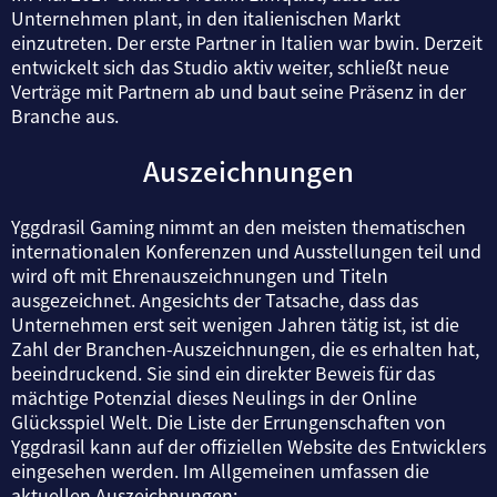
Unternehmen plant, in den italienischen Markt
einzutreten. Der erste Partner in Italien war bwin. Derzeit
entwickelt sich das Studio aktiv weiter, schließt neue
Verträge mit Partnern ab und baut seine Präsenz in der
Branche aus.
Auszeichnungen
Yggdrasil Gaming nimmt an den meisten thematischen
internationalen Konferenzen und Ausstellungen teil und
wird oft mit Ehrenauszeichnungen und Titeln
ausgezeichnet. Angesichts der Tatsache, dass das
Unternehmen erst seit wenigen Jahren tätig ist, ist die
Zahl der Branchen-Auszeichnungen, die es erhalten hat,
beeindruckend. Sie sind ein direkter Beweis für das
mächtige Potenzial dieses Neulings in der Online
Glücksspiel Welt. Die Liste der Errungenschaften von
Yggdrasil kann auf der offiziellen Website des Entwicklers
eingesehen werden. Im Allgemeinen umfassen die
aktuellen Auszeichnungen: