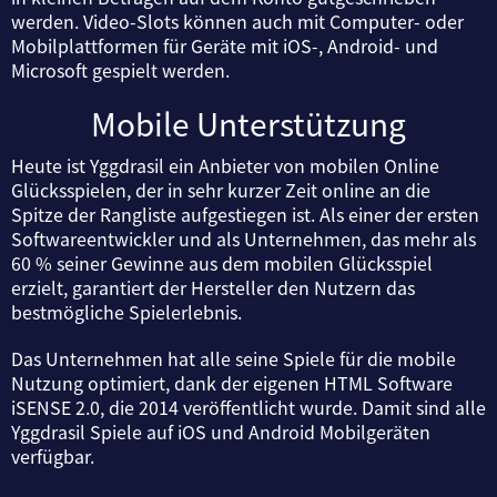
werden. Video-Slots können auch mit Computer- oder
Mobilplattformen für Geräte mit iOS-, Android- und
Microsoft gespielt werden.
Mobile Unterstützung
Heute ist Yggdrasil ein Anbieter von mobilen Online
Glücksspielen, der in sehr kurzer Zeit online an die
Spitze der Rangliste aufgestiegen ist. Als einer der ersten
Softwareentwickler und als Unternehmen, das mehr als
60 % seiner Gewinne aus dem mobilen Glücksspiel
erzielt, garantiert der Hersteller den Nutzern das
bestmögliche Spielerlebnis.
Das Unternehmen hat alle seine Spiele für die mobile
Nutzung optimiert, dank der eigenen HTML Software
iSENSE 2.0, die 2014 veröffentlicht wurde. Damit sind alle
Yggdrasil Spiele auf iOS und Android Mobilgeräten
verfügbar.