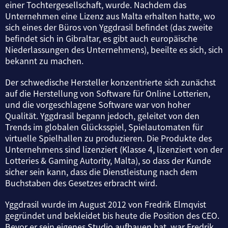
einer Tochtergesellschaft, wurde. Nachdem das
Unternehmen eine Lizenz aus Malta erhalten hatte, wo
sich eines der Büros von Yggdrasil befindet (das zweite
befindet sich in Gibraltar, es gibt auch europäische
Niederlassungen des Unternehmens), beeilte es sich, sich
bekannt zu machen.
Der schwedische Hersteller konzentrierte sich zunächst
auf die Herstellung von Software für Online Lotterien,
und die vorgeschlagene Software war von hoher
Qualität. Yggdrasil begann jedoch, geleitet von den
Trends im globalen Glücksspiel, Spielautomaten für
virtuelle Spielhallen zu produzieren. Die Produkte des
Unternehmens sind lizenziert (Klasse 4, lizenziert von der
Lotteries & Gaming Autority, Malta), so dass der Kunde
sicher sein kann, dass die Dienstleistung nach dem
Buchstaben des Gesetzes erbracht wird.
Yggdrasil wurde im August 2012 von Fredrik Elmqvist
gegründet und bekleidet bis heute die Position des CEO.
Bevor er sein eigenes Studio aufbauen hat, war Fredrik