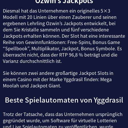
Ozwin’s Jackpots
Diesmal hat das Unternehmen ein originelles 5×3
Modell mit 20 Linien über einen Zauberer und seinen
ergebenen Lehrling Ozwin’s Jackpots entwickelt, bei
dem Sie Kristalle sammeln und fünf verschiedene
Jackpots erhalten können. Der Slot hat eine interessante
Reihe von Gewinnfunktionen: Free-Spins, Bonus Game
“Spellbook”, Multiplikator, Jackpot, Bonus Symbole. Es
überrascht nicht, dass der RTP 96,8 % beträgt und die
Varianz durchschnittlich ist.
Sie können zwei andere großartige Jackpot Slots in
einem Casino mit der Marke Yggdrasil finden: Mega
Moolah und Jackpot Giant.
Beste Spielautomaten von Yggdrasil
Trotz der Tatsache, dass das Unternehmen ursprünglich
gegründet wurde, um Software für virtuelle Lotterien
und Live Spielautomaten zu veröffentlichen, wurde