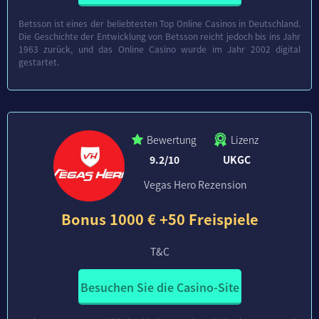
Betsson ist eines der beliebtesten Top Online Casinos in Deutschland.
Die Geschichte der Entwicklung von Betsson reicht jedoch bis ins Jahr
1963 zurück, und das Online Casino wurde im Jahr 2002 digital
gestartet.
Bewertung
Lizenz
9.2
/10
UKGC
Vegas Hero Rezension
Bonus 1000 € +50 Freispiele
T&C
Besuchen Sie die Casino-Site