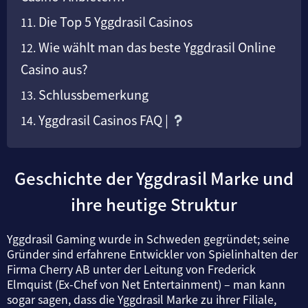
Die Top 5 Yggdrasil Casinos
Wie wählt man das beste Yggdrasil Online
Casino aus?
Schlussbemerkung
Yggdrasil Casinos FAQ |
Geschichte der Yggdrasil Marke und
ihre heutige Struktur
Yggdrasil Gaming wurde in Schweden gegründet; seine
Gründer sind erfahrene Entwickler von Spielinhalten der
Firma Cherry AB unter der Leitung von Frederick
Elmquist (Ex-Chef von Net Entertainment) – man kann
sogar sagen, dass die Yggdrasil Marke zu ihrer Filiale,