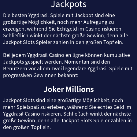
Jackpots
Die besten Yggdrasil Spiele mit Jackpot sind eine
großartige Möglichkeit, noch mehr Aufregung zu
erzeugen, während Sie Echtgeld im Casino riskieren.
Schließlich winkt der nächste große Gewinn, denn alle
Jackpot Slots Spieler zahlen in den großen Topf ein.
Bei jedem Yggdrasil Casino en ligne können kumulative
Jackpots gespielt werden. Momentan sind den
Benutzern vor allem zwei legendäre Yggdrasil Spiele mit
progressiven Gewinnen bekannt:
Joker Millions
Jackpot Slots sind eine großartige Möglichkeit, noch
mehr Spielspaß zu erleben, während Sie echtes Geld im
Yggdrasil Casino riskieren. Schließlich winkt der nächste
große Gewinn, denn alle Jackpot Slots Spieler zahlen in
den großen Topf ein.