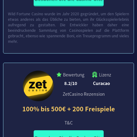
Wild Fortune Casino wurde im Jahr 2020 gegründet, um den Spielern
etwas anderes als das Übliche zu bieten, um ihr Glücksspielerlebnis
aufregend zu gestalten. Die Entwickler haben daher eine
beeindruckende Sammlung von Casinospielen auf die Plattform
gebracht, ebenso wie spannende Boni, ein Treueprogramm und vieles
mehr.
Bewertung
Lizenz
8.2
/10
Curacao
ZetCasino Rezension
100% bis 500€ + 200 Freispiele
T&C