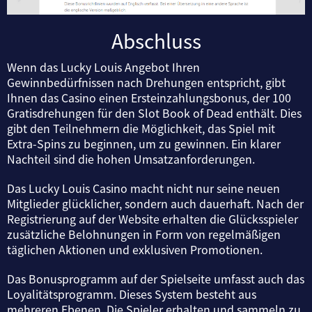
Abschluss
Wenn das Lucky Louis Angebot Ihren
Gewinnbedürfnissen nach Drehungen entspricht, gibt
Ihnen das Casino einen Ersteinzahlungsbonus, der 100
Gratisdrehungen für den Slot Book of Dead enthält. Dies
gibt den Teilnehmern die Möglichkeit, das Spiel mit
Extra-Spins zu beginnen, um zu gewinnen. Ein klarer
Nachteil sind die hohen Umsatzanforderungen.
Das Lucky Louis Casino macht nicht nur seine neuen
Mitglieder glücklicher, sondern auch dauerhaft. Nach der
Registrierung auf der Website erhalten die Glücksspieler
zusätzliche Belohnungen in Form von regelmäßigen
täglichen Aktionen und exklusiven Promotionen.
Das Bonusprogramm auf der Spielseite umfasst auch das
Loyalitätsprogramm. Dieses System besteht aus
mehreren Ebenen. Die Spieler erhalten und sammeln zu