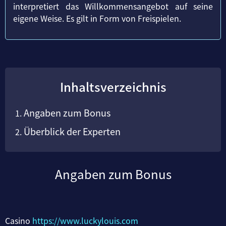
interpretiert das Willkommensangebot auf seine
eigene Weise. Es gilt in Form von Freispielen.
Inhaltsverzeichnis
Angaben zum Bonus
Überblick der Experten
Angaben zum Bonus
Casino
https://www.luckylouis.com