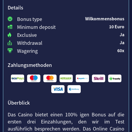
Details
Bonus type
Wilkommensbonus
Minimum deposit
10 Euro
Exclusive
Ja
Withdrawal
Ja
Wagering
60x
Zahlungsmethoden
Überblick
Das Casino bietet einen 100% igen Bonus auf die
ersten drei Einzahlungen, den wir im Test
ausführlich besprechen werden. Das Online Casino