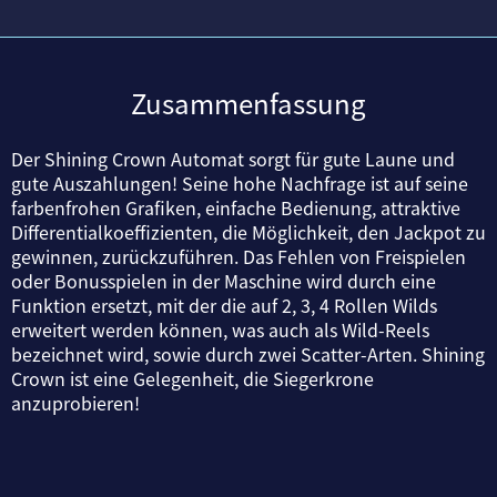
Zusammenfassung
Der Shining Crown Automat sorgt für gute Laune und
gute Auszahlungen! Seine hohe Nachfrage ist auf seine
farbenfrohen Grafiken, einfache Bedienung, attraktive
Differentialkoeffizienten, die Möglichkeit, den Jackpot zu
gewinnen, zurückzuführen. Das Fehlen von Freispielen
oder Bonusspielen in der Maschine wird durch eine
Funktion ersetzt, mit der die auf 2, 3, 4 Rollen Wilds
erweitert werden können, was auch als Wild-Reels
bezeichnet wird, sowie durch zwei Scatter-Arten. Shining
Crown ist eine Gelegenheit, die Siegerkrone
anzuprobieren!