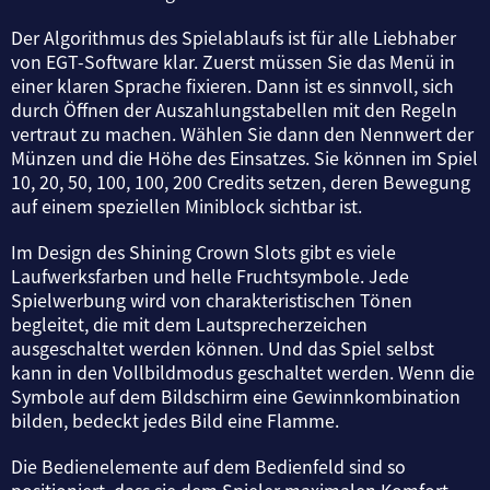
Der Algorithmus des Spielablaufs ist für alle Liebhaber
von EGT-Software klar. Zuerst müssen Sie das Menü in
einer klaren Sprache fixieren. Dann ist es sinnvoll, sich
durch Öffnen der Auszahlungstabellen mit den Regeln
vertraut zu machen. Wählen Sie dann den Nennwert der
Münzen und die Höhe des Einsatzes. Sie können im Spiel
10, 20, 50, 100, 100, 200 Credits setzen, deren Bewegung
auf einem speziellen Miniblock sichtbar ist.
Im Design des Shining Crown Slots gibt es viele
Laufwerksfarben und helle Fruchtsymbole. Jede
Spielwerbung wird von charakteristischen Tönen
begleitet, die mit dem Lautsprecherzeichen
ausgeschaltet werden können. Und das Spiel selbst
kann in den Vollbildmodus geschaltet werden. Wenn die
Symbole auf dem Bildschirm eine Gewinnkombination
bilden, bedeckt jedes Bild eine Flamme.
Die Bedienelemente auf dem Bedienfeld sind so