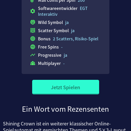
Max Coins per Spin
200
Softwareentwickler
EGT
Interaktiv
Wild Symbol
ja
Scatter Symbol
ja
Bonus
2 Scatters, Risiko-Spiel
Free Spins
-
Progressive
ja
Multiplayer
-
Jetzt Spielen
Ein Wort vom Rezensenten
Shining Crown ist ein weiterer klassischer Online-
Spielautomat mit gemischten Themen und 5×3-Layout,