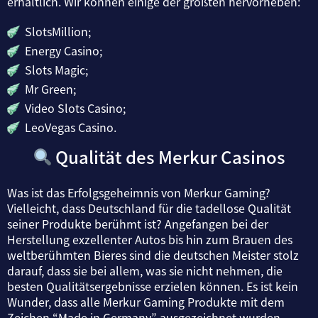
erhältlich. Wir können einige der größten hervorheben:
SlotsMillion;
Energy Casino;
Slots Magic;
Mr Green;
Video Slots Casino;
LeoVegas Casino.
Qualität des Merkur Casinos
Was ist das Erfolgsgeheimnis von Merkur Gaming?
Vielleicht, dass Deutschland für die tadellose Qualität
seiner Produkte berühmt ist? Angefangen bei der
Herstellung exzellenter Autos bis hin zum Brauen des
weltberühmten Bieres sind die deutschen Meister stolz
darauf, dass sie bei allem, was sie nicht nehmen, die
besten Qualitätsergebnisse erzielen können. Es ist kein
Wunder, dass alle Merkur Gaming Produkte mit dem
Zeichen “Made in Germany” ausgezeichnet wurden.