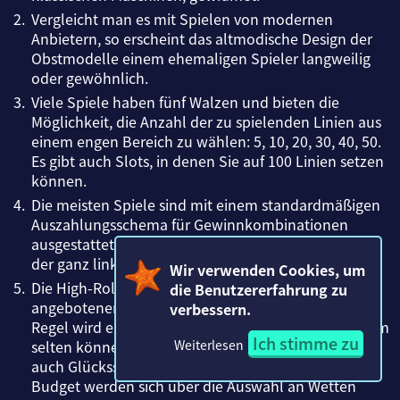
Vergleicht man es mit Spielen von modernen
Anbietern, so erscheint das altmodische Design der
Obstmodelle einem ehemaligen Spieler langweilig
oder gewöhnlich.
Viele Spiele haben fünf Walzen und bieten die
Möglichkeit, die Anzahl der zu spielenden Linien aus
einem engen Bereich zu wählen: 5, 10, 20, 30, 40, 50.
Es gibt auch Slots, in denen Sie auf 100 Linien setzen
können.
Die meisten Spiele sind mit einem standardmäßigen
Auszahlungsschema für Gewinnkombinationen
ausgestattet – von links nach rechts, beginnend mit
der ganz linken Walze.
Wir verwenden Cookies, um
Die High-Rollers werden von der Vielfalt der
die Benutzererfahrung zu
angebotenen Wetten nicht begeistert sein. In der
verbessern.
Regel wird eine enge Auswahl angeboten und extrem
Ich stimme zu
Weiterlesen
selten können 100 Münzen gewettet werden. Aber
auch Glücksspiel-Anfänger und Spieler mit kleinem
Budget werden sich über die Auswahl an Wetten