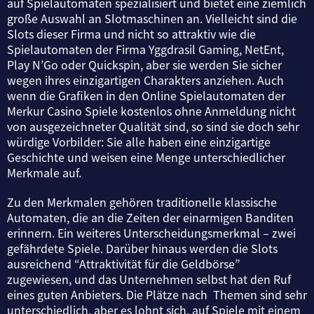
auf Spielautomaten spezialisiert und bietet eine ziemlich
große Auswahl an Slotmaschinen an. Vielleicht sind die
Slots dieser Firma und nicht so attraktiv wie die
Spielautomaten der Firma Yggdrasil Gaming, NetEnt,
Play N’Go oder Quickspin, aber sie werden Sie sicher
wegen ihres einzigartigen Charakters anziehen. Auch
wenn die Grafiken in den Online Spielautomaten der
Merkur Casino Spiele kostenlos ohne Anmeldung nicht
von ausgezeichneter Qualität sind, so sind sie doch sehr
würdige Vorbilder: Sie alle haben eine einzigartige
Geschichte und weisen eine Menge unterschiedlicher
Merkmale auf.
Zu den Merkmalen gehören traditionelle klassische
Automaten, die an die Zeiten der einarmigen Banditen
erinnern. Ein weiteres Unterscheidungsmerkmal – zwei
gefährdete Spiele. Darüber hinaus werden die Slots
ausreichend “Attraktivität für die Geldbörse”
zugewiesen, und das Unternehmen selbst hat den Ruf
eines guten Anbieters. Die Plätze nach Themen sind sehr
unterschiedlich, aber es lohnt sich, auf Spiele mit einem