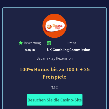
Bewertung
Lizenz
8.8
/10
UK Gambling Commission
BacanaPlay Rezension
100% Bonus bis zu 100 € + 25
Freispiele
T&C
Besuchen Sie die Casino-Site