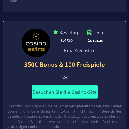
Frank.
Bewertung
Lizenz
8.4
/10
Curaçao
Extra Rezension
350€ Bonus & 100 Freispiele
T&C
Besuchen Sie die Casino-Site
Im Extra Casino gibt es die beliebtesten Spielautomaten, Live Dealer
Spiele und andere Spielarten. Extra ist nicht neu im Bereich der
virtuellen Arcaden. Es versteht die Grundlagen dessen, was Spieler auf
einer Casino Website erwarten und bietet eine breite Palette von
großartigen Funktionen und Aktionen.