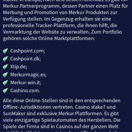
Merkur Partnerprogramm, dessen Partner einen Platz für
Werbung und Promotion von Merkur Produkten zur
Verfügung stellen. Im Gegenzug erhalten sie eine
professionelle Tracker-Plattform, die ihnen hilft, die
Vermarktung der Website zu verwalten. Zum Portfolio
gehören solche Online Marktplattformen:
Cashpoint.com;
Cashpoint.dk;
Xtip.de;
Merkurmagic.es;
Merkur-win.it;
Cashino.com.
Alle diese Online-Stellen sind in den entsprechenden
Offline-Jurisdiktionen vertreten. Casino stake7 und
SunMaker sind exklusive Merkur Plattformen. Es gibt
viele einzigartige Spielautomaten des Herstellers. Die
Spiele der Firma sind in Casinos auf der ganzen Welt