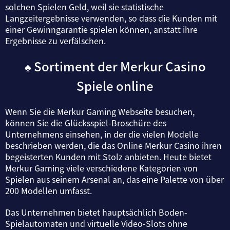
solchen Spielen Geld, weil sie statistische
Langzeitergebnisse verwenden, so dass die Kunden mit
einer Gewinngarantie spielen können, anstatt ihre
Ergebnisse zu verfälschen.
♠ Sortiment der Merkur Casino
Spiele online
Wenn Sie die Merkur Gaming Webseite besuchen,
können Sie die Glücksspiel-Broschüre des
Unternehmens einsehen, in der die vielen Modelle
beschrieben werden, die das Online Merkur Casino ihren
begeisterten Kunden mit Stolz anbieten. Heute bietet
Merkur Gaming viele verschiedene Kategorien von
Spielen aus seinem Arsenal an, das eine Palette von über
200 Modellen umfasst.
Das Unternehmen bietet hauptsächlich Boden-
Spielautomaten und virtuelle Video-Slots ohne