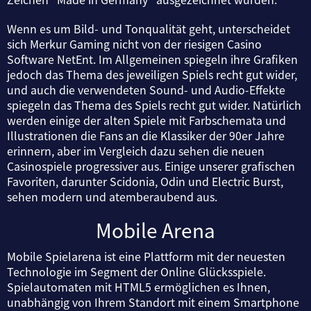
Wenn es um Bild- und Tonqualität geht, unterscheidet
sich Merkur Gaming nicht von der riesigen Casino
Software NetEnt. Im Allgemeinen spiegeln ihre Grafiken
jedoch das Thema des jeweiligen Spiels recht gut wider,
und auch die verwendeten Sound- und Audio-Effekte
spiegeln das Thema des Spiels recht gut wider. Natürlich
werden einige der alten Spiele mit Farbschemata und
Illustrationen die Fans an die Klassiker der 90er Jahre
erinnern, aber im Vergleich dazu sehen die neuen
Casinospiele progressiver aus. Einige unserer grafischen
Favoriten, darunter Scidonia, Odin und Electric Burst,
sehen modern und atemberaubend aus.
Mobile Arena
Mobile Spielarena ist eine Plattform mit der neuesten
Technologie im Segment der Online Glücksspiele.
Spielautomaten mit HTML5 ermöglichen es Ihnen,
unabhängig von Ihrem Standort mit einem Smartphone