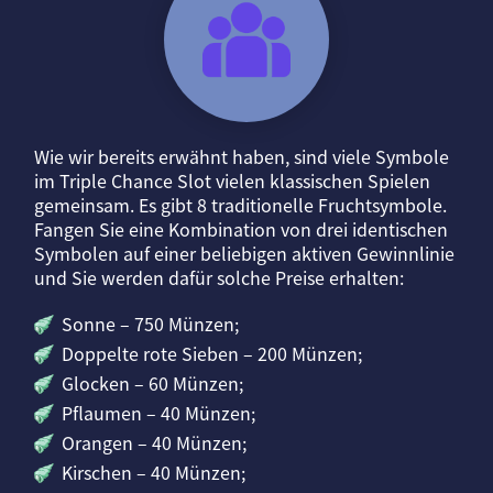
Wie wir bereits erwähnt haben, sind viele Symbole
im Triple Chance Slot vielen klassischen Spielen
gemeinsam. Es gibt 8 traditionelle Fruchtsymbole.
Fangen Sie eine Kombination von drei identischen
Symbolen auf einer beliebigen aktiven Gewinnlinie
und Sie werden dafür solche Preise erhalten:
Sonne – 750 Münzen;
Doppelte rote Sieben – 200 Münzen;
Glocken – 60 Münzen;
Pflaumen – 40 Münzen;
Orangen – 40 Münzen;
Kirschen – 40 Münzen;