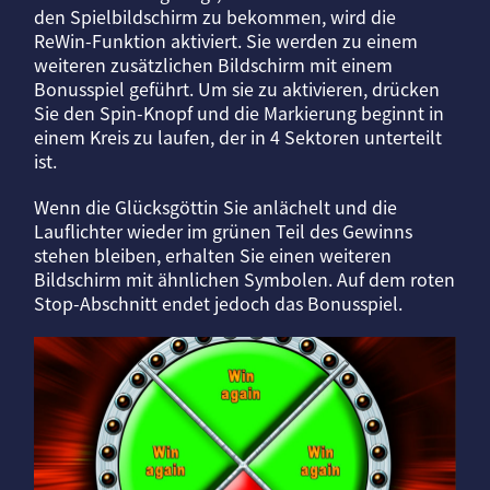
den Spielbildschirm zu bekommen, wird die
ReWin-Funktion aktiviert. Sie werden zu einem
weiteren zusätzlichen Bildschirm mit einem
Bonusspiel geführt. Um sie zu aktivieren, drücken
Sie den Spin-Knopf und die Markierung beginnt in
einem Kreis zu laufen, der in 4 Sektoren unterteilt
ist.
Wenn die Glücksgöttin Sie anlächelt und die
Lauflichter wieder im grünen Teil des Gewinns
stehen bleiben, erhalten Sie einen weiteren
Bildschirm mit ähnlichen Symbolen. Auf dem roten
Stop-Abschnitt endet jedoch das Bonusspiel.