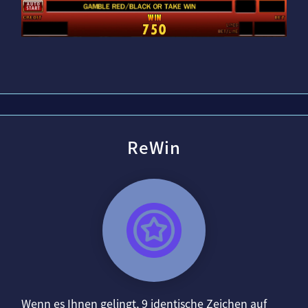
ReWin
Wenn es Ihnen gelingt, 9 identische Zeichen auf