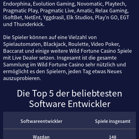
Endorphina, Evolution Gaming, Novomatic, Playtech,
Pragmatic Play, Pragmatic Live, Amatic, Relax Gaming,
iSoftBet, NetEnt, Yggdrasil, Elk Studios, Play’n GO, EGT
und Thunderkick.
Die Spieler können auf eine Vielzahl von
Spielautomaten, Blackjack, Roulette, Video Poker,
Baccarat und einige weitere Wild Fortune Casino Spiele
mit Live Dealer setzen. Insgesamt ist die gesamte
Sammlung im Wild Fortune Casino sehr nützlich und
ermöglicht es den Spielern, jeden Tag etwas Neues
auszuprobieren.
Die Top 5 der beliebtesten
Software Entwickler
Softwareentwickler
Spiele insgesamt
Wazdan
148