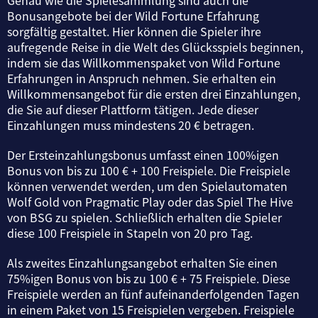
Genau wie die Spielesammlung sind auch die
Bonusangebote bei der Wild Fortune Erfahrung
sorgfältig gestaltet. Hier können die Spieler ihre
aufregende Reise in die Welt des Glücksspiels beginnen,
indem sie das Willkommenspaket von Wild Fortune
Erfahrungen in Anspruch nehmen. Sie erhalten ein
Willkommensangebot für die ersten drei Einzahlungen,
die Sie auf dieser Plattform tätigen. Jede dieser
Einzahlungen muss mindestens 20 € betragen.
Der Ersteinzahlungsbonus umfasst einen 100%igen
Bonus von bis zu 100 € + 100 Freispiele. Die Freispiele
können verwendet werden, um den Spielautomaten
Wolf Gold von Pragmatic Play oder das Spiel The Hive
von BSG zu spielen. Schließlich erhalten die Spieler
diese 100 Freispiele in Stapeln von 20 pro Tag.
Als zweites Einzahlungsangebot erhalten Sie einen
75%igen Bonus von bis zu 100 € + 75 Freispiele. Diese
Freispiele werden an fünf aufeinanderfolgenden Tagen
in einem Paket von 15 Freispielen vergeben. Freispiele