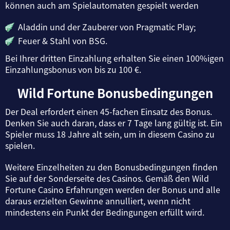
können auch am Spielautomaten gespielt werden
Aladdin und der Zauberer von Pragmatic Play;
Feuer & Stahl von BSG.
Bei Ihrer dritten Einzahlung erhalten Sie einen 100%igen
Einzahlungsbonus von bis zu 100 €.
Wild Fortune Bonusbedingungen
Der Deal erfordert einen 45-fachen Einsatz des Bonus.
Denken Sie auch daran, dass er 7 Tage lang gültig ist. Ein
Spieler muss 18 Jahre alt sein, um in diesem Casino zu
spielen.
Weitere Einzelheiten zu den Bonusbedingungen finden
Sie auf der Sonderseite des Casinos. Gemäß den Wild
Fortune Casino Erfahrungen werden der Bonus und alle
daraus erzielten Gewinne annulliert, wenn nicht
mindestens ein Punkt der Bedingungen erfüllt wird.