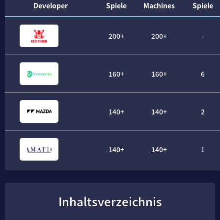
Developer
Spiele
Machines
Spiele
200+
200+
-
160+
160+
6
140+
140+
2
140+
140+
1
Inhaltsverzeichnis