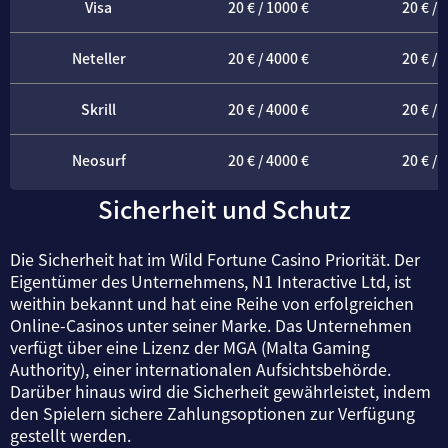
Visa
20 € / 1000 €
20 € / 
Neteller
20 € / 4000 €
20 € / 
Skrill
20 € / 4000 €
20 € / 
Neosurf
20 € / 4000 €
20 € / 
Sicherheit und Schutz
Die Sicherheit hat im Wild Fortune Casino Priorität. Der
Eigentümer des Unternehmens, N1 Interactive Ltd, ist
weithin bekannt und hat eine Reihe von erfolgreichen
Online-Casinos unter seiner Marke. Das Unternehmen
verfügt über eine Lizenz der MGA (Malta Gaming
Authority), einer internationalen Aufsichtsbehörde.
Darüber hinaus wird die Sicherheit gewährleistet, indem
den Spielern sichere Zahlungsoptionen zur Verfügung
gestellt werden.