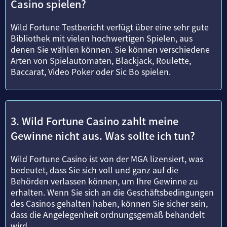
Casino spielen?
Wild Fortune Testbericht verfügt über eine sehr gute
Bibliothek mit vielen hochwertigen Spielen, aus
denen Sie wählen können. Sie können verschiedene
Arten von Spielautomaten, Blackjack, Roulette,
Baccarat, Video Poker oder Sic Bo spielen.
Wild Fortune Casino zahlt meine
Gewinne nicht aus. Was sollte ich tun?
Wild Fortune Casino ist von der MGA lizensiert, was
bedeutet, dass Sie sich voll und ganz auf die
Behörden verlassen können, um Ihre Gewinne zu
erhalten. Wenn Sie sich an die Geschäftsbedingungen
des Casinos gehalten haben, können Sie sicher sein,
dass die Angelegenheit ordnungsgemäß behandelt
wird.