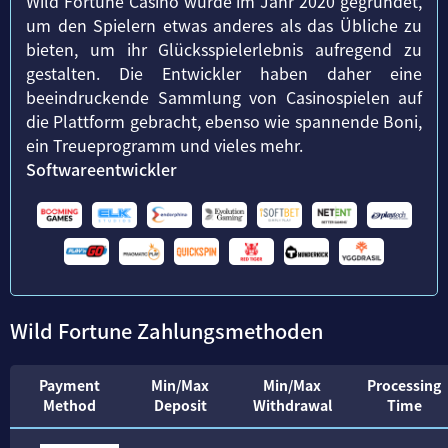
Wild Fortune Casino wurde im Jahr 2020 gegründet,
um den Spielern etwas anderes als das Übliche zu
bieten, um ihr Glücksspielerlebnis aufregend zu
gestalten. Die Entwickler haben daher eine
beeindruckende Sammlung von Casinospielen auf
die Plattform gebracht, ebenso wie spannende Boni,
ein Treueprogramm und vieles mehr.
Softwareentwickler
Wild Fortune Zahlungsmethoden
Payment
Min/Max
Min/Max
Processing
Method
Deposit
Withdrawal
Time