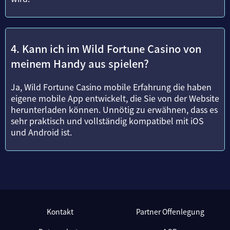
Kann ich im Wild Fortune Casino von
meinem Handy aus spielen?
Ja, Wild Fortune Casino mobile Erfahrung die haben
eigene mobile App entwickelt, die Sie von der Website
herunterladen können. Unnötig zu erwähnen, dass es
sehr praktisch und vollständig kompatibel mit iOS
und Android ist.
Kontakt
Partner Offenlegung