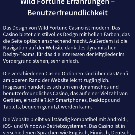
Wild Fortune Erfahrungen –
Benutzerfreundlichkeit
Das Design von Wild Fortune Casino ist modern. Das
Casino bietet ein stilvolles Design mit hellen Farben, das
die Seite optisch ansprechend macht. Außerdem ist die
Navigation auf der Website dank des dynamischen
Design-Teams, für das die Interessen der Mitglieder im
Vordergrund stehen, sehr einfach.
Die verschiedenen Casino Optionen sind über das Menü
am oberen Rand der Website leicht zugänglich.
Insgesamt handelt es sich um ein dynamisches und
benutzerfreundliches Casino, das auf einer Vielzahl von
Geräten, einschließlich Smartphones, Desktops und
Tablets, bequem genutzt werden kann.
Die Website bleibt vollständig kompatibel mit Android-,
iOS- und Windows-Betriebssystemen. Das Casino ist in
verschiedenen Sprachen wie Englisch, Finnisch, Deutsch,