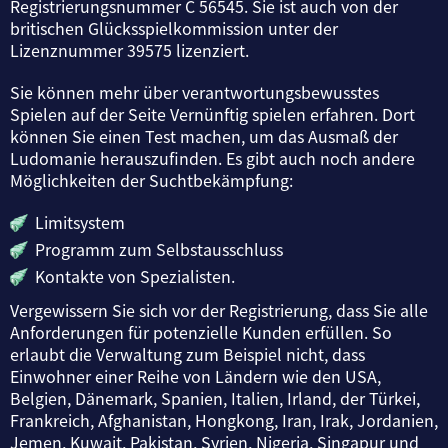
Registrierungsnummer C 56545. Sie ist auch von der
britischen Glücksspielkommission unter der
Lizenznummer 39575 lizenziert.
Sie können mehr über verantwortungsbewusstes
Spielen auf der Seite Vernünftig spielen erfahren. Dort
können Sie einen Test machen, um das Ausmaß der
Ludomanie herauszufinden. Es gibt auch noch andere
Möglichkeiten der Suchtbekämpfung:
Limitsystem
Programm zum Selbstausschluss
Kontakte von Spezialisten.
Vergewissern Sie sich vor der Registrierung, dass Sie alle
Anforderungen für potenzielle Kunden erfüllen. So
erlaubt die Verwaltung zum Beispiel nicht, dass
Einwohner einer Reihe von Ländern wie den USA,
Belgien, Dänemark, Spanien, Italien, Irland, der Türkei,
Frankreich, Afghanistan, Hongkong, Iran, Irak, Jordanien,
Jemen, Kuwait, Pakistan, Syrien, Nigeria, Singapur und