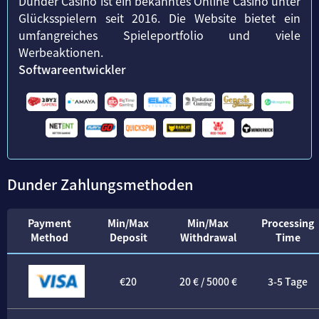
Dunder Casino ist ein bekanntes Online Casino unter
Glücksspielern seit 2016. Die Website bietet ein
umfangreiches Spieleportfolio und viele
Werbeaktionen.
Softwareentwickler
Dunder Zahlungsmethoden
Payment
Min/Max
Min/Max
Processing
Method
Deposit
Withdrawal
Time
€20
20 € / 5000 €
3-5 Tage