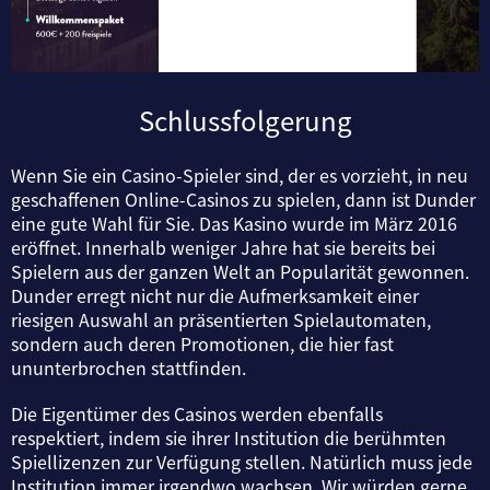
Schlussfolgerung
Wenn Sie ein Casino-Spieler sind, der es vorzieht, in neu
geschaffenen Online-Casinos zu spielen, dann ist Dunder
eine gute Wahl für Sie. Das Kasino wurde im März 2016
eröffnet. Innerhalb weniger Jahre hat sie bereits bei
Spielern aus der ganzen Welt an Popularität gewonnen.
Dunder erregt nicht nur die Aufmerksamkeit einer
riesigen Auswahl an präsentierten Spielautomaten,
sondern auch deren Promotionen, die hier fast
ununterbrochen stattfinden.
Die Eigentümer des Casinos werden ebenfalls
respektiert, indem sie ihrer Institution die berühmten
Spiellizenzen zur Verfügung stellen. Natürlich muss jede
Institution immer irgendwo wachsen. Wir würden gerne