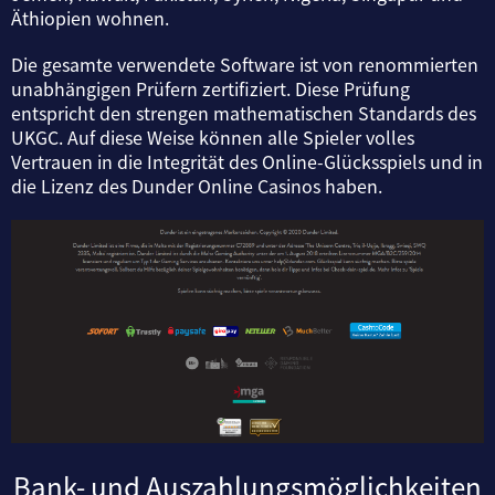
Äthiopien wohnen.
Die gesamte verwendete Software ist von renommierten
unabhängigen Prüfern zertifiziert. Diese Prüfung
entspricht den strengen mathematischen Standards des
UKGC. Auf diese Weise können alle Spieler volles
Vertrauen in die Integrität des Online-Glücksspiels und in
die Lizenz des Dunder Online Casinos haben.
Bank- und Auszahlungsmöglichkeiten