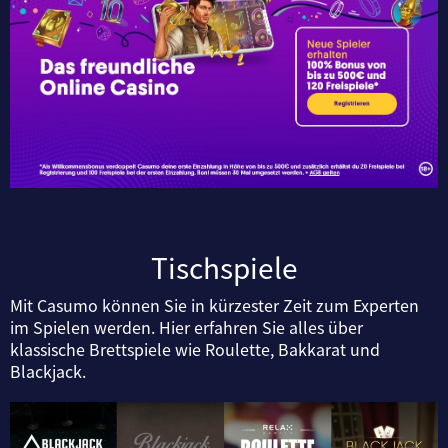
Tischspiele
Mit Casumo können Sie in kürzester Zeit zum Experten
im Spielen werden. Hier erfahren Sie alles über
klassische Brettspiele wie Roulette, Bakkarat und
Blackjack.