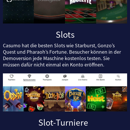
Slots
Casumo hat die besten Slots wie Starburst, Gonzo’s
Quest und Pharaoh’s Fortune. Besucher können in der
Demoversion jede Maschine kostenlos testen. Sie
müssen dafür nicht einmal ein Konto eröffnen.
Slot-Turniere