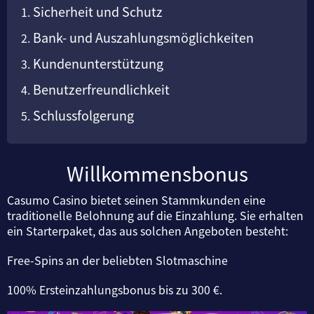
Sicherheit und Schutz
Bank- und Auszahlungsmöglichkeiten
Kundenunterstützung
Benutzerfreundlichkeit
Schlussfolgerung
Willkommensbonus
Casumo Casino bietet seinen Stammkunden eine
traditionelle Belohnung auf die Einzahlung. Sie erhalten
ein Starterpaket, das aus solchen Angeboten besteht:
Free-Spins an der beliebten Slotmaschine
100% Ersteinzahlungsbonus bis zu 300 €.