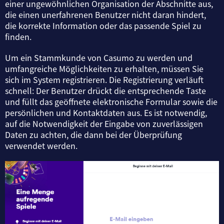
einer ungewöhnlichen Organisation der Abschnitte aus,
die einen unerfahrenen Benutzer nicht daran hindert,
die korrekte Information oder das passende Spiel zu
finden.
Um ein Stammkunde von Casumo zu werden und
umfangreiche Möglichkeiten zu erhalten, müssen Sie
sich im System registrieren. Die Registrierung verläuft
schnell: Der Benutzer drückt die entsprechende Taste
und füllt das geöffnete elektronische Formular sowie die
persönlichen und Kontaktdaten aus. Es ist notwendig,
auf die Notwendigkeit der Eingabe von zuverlässigen
Daten zu achten, die dann bei der Überprüfung
verwendet werden.