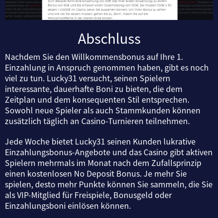
Abschluss
Nachdem Sie den Willkommensbonus auf Ihre 1.
Einzahlung in Anspruch genommen haben, gibt es noch
viel zu tun. Lucky31 versucht, seinen Spielern
interessante, dauerhafte Boni zu bieten, die dem
Zeitplan und dem konsequenten Stil entsprechen.
Sowohl neue Spieler als auch Stammkunden können
zusätzlich täglich an Casino-Turnieren teilnehmen.
Jede Woche bietet Lucky31 seinen Kunden lukrative
Einzahlungsbonus-Angebote und das Casino gibt aktiven
Spielern mehrmals im Monat nach dem Zufallsprinzip
einen kostenlosen No Deposit Bonus. Je mehr Sie
spielen, desto mehr Punkte können Sie sammeln, die Sie
als VIP-Mitglied für Freispiele, Bonusgeld oder
Einzahlungsboni einlösen können.