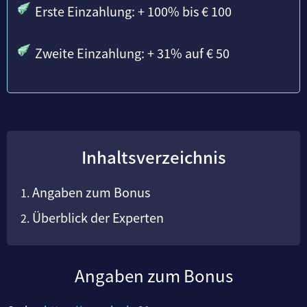
Erste Einzahlung: + 100% bis € 100
Zweite Einzahlung: + 31% auf € 50
Inhaltsverzeichnis
Angaben zum Bonus
Überblick der Experten
Angaben zum Bonus