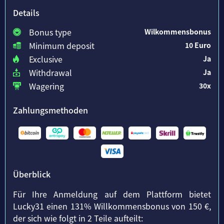
Details
Bonus type
Wilkommensbonus
Minimum deposit
10 Euro
Exclusive
Ja
Withdrawal
Ja
Wagering
30x
Zahlungsmethoden
Überblick
Für Ihre Anmeldung auf dem Plattform bietet
Lucky31 einen 131% Willkommensbonus von 150 €,
der sich wie folgt in 2 Teile aufteilt: