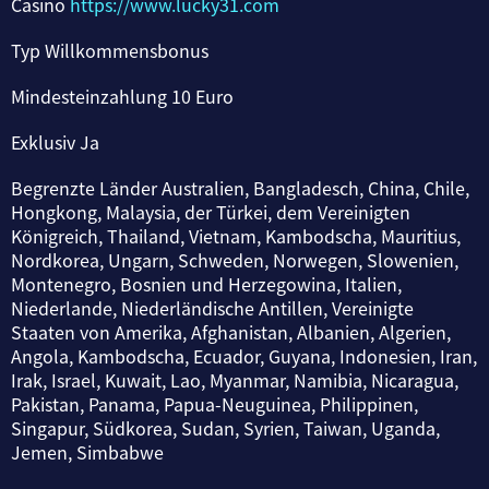
Casino
https://www.lucky31.com
Typ Willkommensbonus
Mindesteinzahlung 10 Euro
Exklusiv Ja
Begrenzte Länder
Australien, Bangladesch, China, Chile,
Hongkong, Malaysia, der Türkei, dem Vereinigten
Königreich, Thailand, Vietnam, Kambodscha, Mauritius,
Nordkorea, Ungarn, Schweden, Norwegen, Slowenien,
Montenegro, Bosnien und Herzegowina, Italien,
Niederlande, Niederländische Antillen, Vereinigte
Staaten von Amerika, Afghanistan, Albanien, Algerien,
Angola, Kambodscha, Ecuador, Guyana, Indonesien, Iran,
Irak, Israel, Kuwait, Lao, Myanmar, Namibia, Nicaragua,
Pakistan, Panama, Papua-Neuguinea, Philippinen,
Singapur, Südkorea, Sudan, Syrien, Taiwan, Uganda,
Jemen, Simbabwe