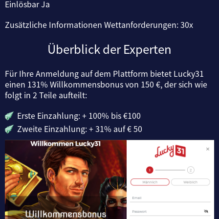
Einlösbar Ja
Zusätzliche Informationen Wettanforderungen: 30х
Überblick der Experten
Für Ihre Anmeldung auf dem Plattform bietet Lucky31
einen 131% Willkommensbonus von 150 €, der sich wie
folgt in 2 Teile aufteilt:
Erste Einzahlung: + 100% bis €100
Zweite Einzahlung: + 31% auf € 50