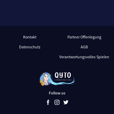
Kontakt
Partner Offenlegung
Datenschutz
AGB
Verantwortungsvolles Spielen
Follow us