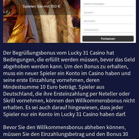
Der Begrüßungsbonus vom Lucky 31 Casino hat
Bedingungen, die erfüllt werden müssen, bevor das Geld
abgehoben werden kann. Um den Bonus zu erhalten,
muss ein neuer Spieler ein Konto im Casino haben und
seine erste Einzahlung vornehmen, deren
Mindestsumme 10 Euro beträgt. Spieler aus
Deutschland, die ihre Ersteinzahlung per Neteller oder
Skrill vornehmen, können den Willkommensbonus nicht
erhalten. Es sei auch darauf hingewiesen, dass jeder
Spieler nur ein Konto im Lucky 31 Casino haben darf.
Bevor Sie den Willkommensbonus abheben können,
müssen Sie den Einzahlungsbetrag und den Bonus 30