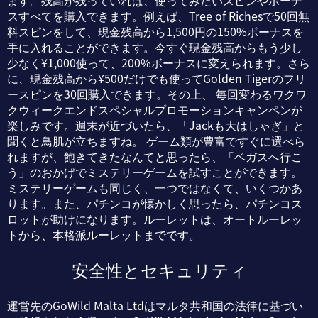
ます。残高が残っていれば、使ってみたいスピンやボーナ
スすべてを購入できます。例えば、Tree of Richesで50回無
料スピンをして、現金残高から1,500円の150%ボーナスを
手に入れることができます。今すぐ現金残高からもう少し
少なく¥1,000使って、200%ボーナスに変えられます。さら
に、現金残高から¥500だけでも使ってGolden Tigerのフリ
ースピンを30回購入できます。その上、 毎回変わるワクワ
クウィークエンドスペシャルプロモーションキャンペンが
楽しみです。週末が近づいたら、「Jackも大はしゃぎ」と
聞くと鳥肌が立ちますね。 ゲーム類が豊富ですぐに選べら
れますが、飽きてきたなんてと思ったら、「ベガスへ行こ
う」のおかげでミステリーゲームを試すことができます。
ミステリーゲームも同じく、一つではなくて、いくつかあ
ります。また、パチンコが懐かしく思ったら、パチンコス
ロットが助けになります。ルーレットは、オートルーレッ
トから、本格派ルーレットまでです。
安全性とセキュリティ
運営先のGoWild Malta Ltdはマルタ共和国の法律に基づい