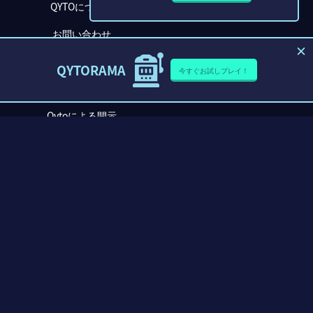
QYTOについて
お問い合わせ
プライバシーポリシー
QYTORAMA
今すぐお試しプレイ！
利用規約
Qytoによる開示
QytoRama
フォローしてください