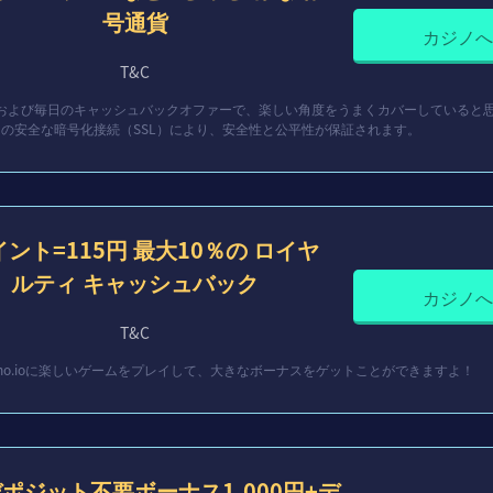
号通貨
カジノへ
T&C
グラム、および毎日のキャッシュバックオファーで、楽しい角度をうまくカバーしていると
の安全な暗号化接続（SSL）により、安全性と公平性が保証されます。
イント=115円 最大10％の ロイヤ
ルティ キャッシュバック
カジノへ
T&C
casino.ioに楽しいゲームをプレイして、大きなボーナスをゲットことができますよ！
ポジット不要ボーナス1,000円+デ