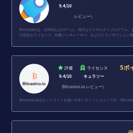
9.4
/10
レビュー\
Rocketpotは、3,000以上のゲーム、強力なロイヤルティプロ
の完全なライセンス、乱数ジェネレーター、およびトランザクション用
5ポ
評価
ライセンス
9.4
/10
キュラソー
Bitcasino.io レビュー\
Bitcasino.ioはビットコインを使いやすいオンリンカジノです。Bit
デ