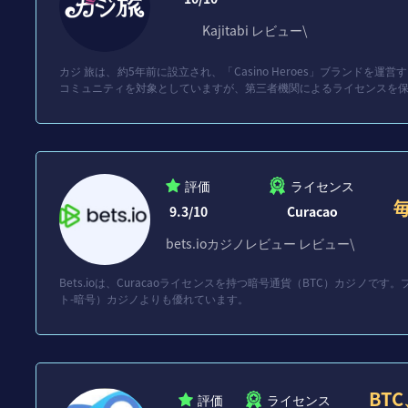
Kajitabi レビュー\
カジ 旅は、約5年前に設立され、「Casino Heroes」ブランドを運営
コミュニティを対象としていますが、第三者機関によるライセンスを
評価
ライセンス
9.3
/10
Curacao
bets.ioカジノレビュー レビュー\
Bets.ioは、Curacaoライセンスを持つ暗号通貨（BTC）カジ
ト-暗号）カジノよりも優れています。
BT
評価
ライセンス