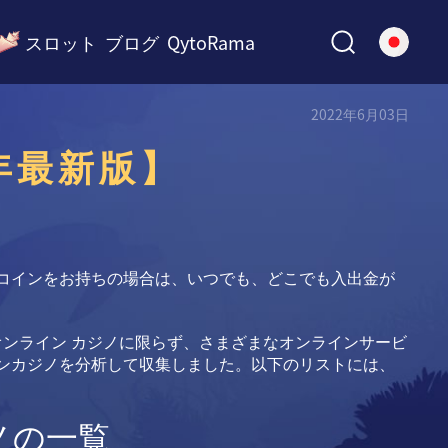
スロット
ブログ
QytoRama
2022年6月03日
年最新版】
コインをお持ちの場合は、いつでも、どこでも入出金が
オンライン カジノに限らず、さまざまなオンラインサービ
ンカジノを分析して収集しました。以下のリストには、
ジノの一覧