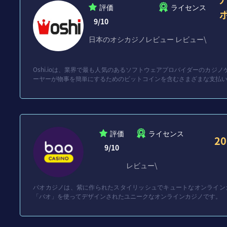
評価
ライセンス
9
/10
日本のオシカジノレビュー レビュー\
Oshi.ioは、業界で最も人気のあるソフトウェアプロバイダーのカ
ーヤーが物事を簡単にするためのビットコインを含むさまざまな支払
評価
ライセンス
2
9
/10
レビュー\
バオカジノは、紫に作られたスタイリッシュでキュートなオンライン
「バオ」を使ってデザインされたユニークなオンラインカジノです。