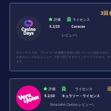
3回
評価
ライセンス
9.2
/10
Curacao
レビュー\
カジノデイズは、プレイヤーの体験を念頭に置いて一から設計された
ためのシンプルなメニュー、1分で完了するサインアッププロセス、す
ます。
最
評価
ライセンス
9.2
/10
キュラソー・ライセンス
VeraJohn Casino レビュー\