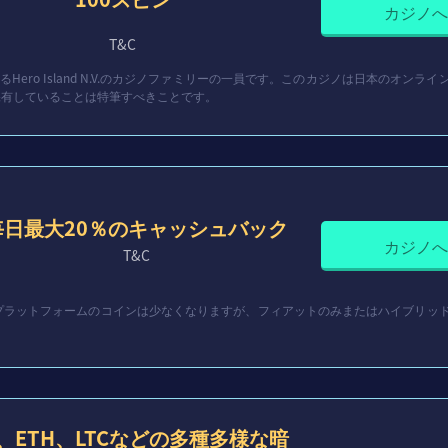
カジノへ
T&C
するHero Island N.V.のカジノファミリーの一員です。このカジノは日本のオンラ
保有していることは特筆すべきことです。
毎日最大20％のキャッシュバック
カジノへ
T&C
ノです。プラットフォームのコインは少なくなりますが、フィアットのみまたはハイブリッ
C、ETH、LTCなどの多種多様な暗