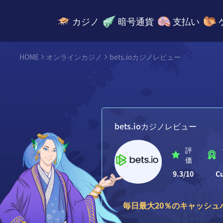
カジノ
暗号通貨
支払い
HOME
オンラインカジノ
bets.ioカジノレビュー
bets.ioカジノレビュー
評
価
9.3
/10
C
毎日最大20％のキャッシュ