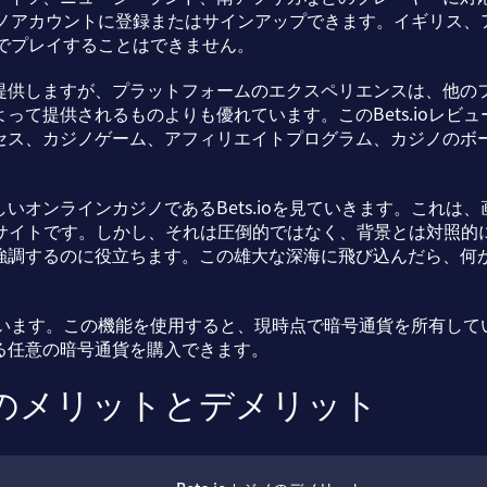
カジノアカウントに登録またはサインアップできます。イギリス、
ioでプレイすることはできません。
提供しますが、プラットフォームのエクスペリエンスは、他の
て提供されるものよりも優れています。このBets.ioレビュ
セス、カジノゲーム、アフィリエイトプログラム、カジノのボ
オンラインカジノであるBets.ioを見ていきます。これは、
bサイトです。しかし、それは圧倒的ではなく、背景とは対照的
強調するのに役立ちます。この雄大な深海に飛び込んだら、何
しています。この機能を使用すると、現時点で暗号通貨を所有して
る任意の暗号通貨を購入できます。
ジノのメリットとデメリット