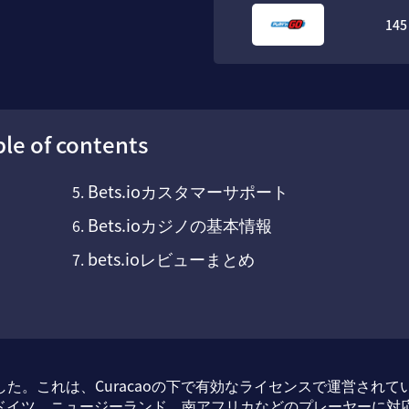
145
le of contents
Bets.ioカスタマーサポート
Bets.ioカジノの基本情報
bets.ioレビューまとめ
ioを立ち上げました。これは、Curacaoの下で有効なライセンスで運営さ
ドイツ、ニュージーランド、南アフリカなどのプレーヤーに対