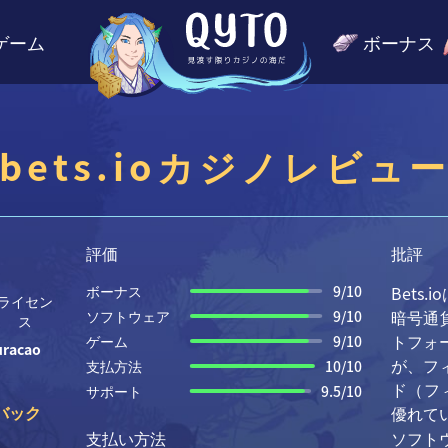
ゲーム
ボーナス
bets.ioカジノレビュ
評価
批評
ボーナス
9/10
Bets
ライセン
暗号通
ソフトウェア
9/10
ス
トフォ
ゲーム
9/10
uracao
が、フ
支払方法
10/10
ド（フ
サポート
9.5/10
バック
優れて
支払い方法
ソフト