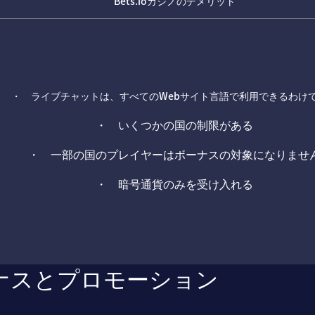
Bets.ioカジノのデメリット
・ ライブチャットは、すべてのWebサイト言語で利用できるわけ
・ いくつかの国の制限がある
・ 一部の国のプレイヤーはボーナスの対象になりませ
・ 暗号通貨のみを受け入れる
ナスとプロモーション