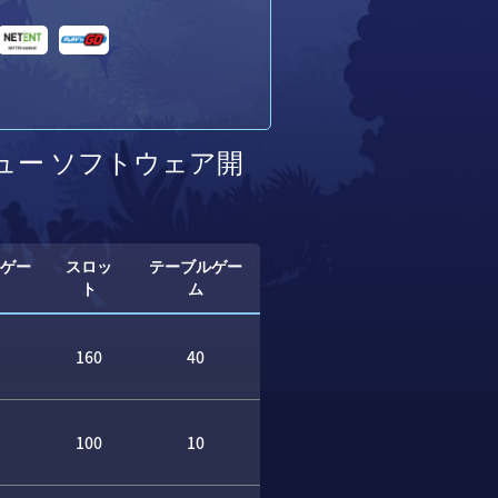
レビュー ソフトウェア開
ゲー
スロッ
テーブルゲー
ト
ム
160
40
100
10