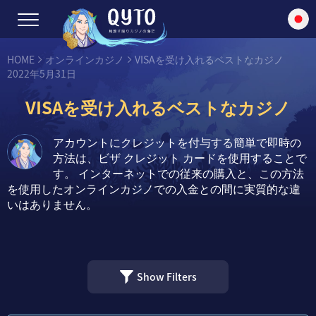
HOME
オンラインカジノ
VISAを受け入れるベストなカジノ
2022年5月31日
VISAを受け入れるベストなカジノ
アカウントにクレジットを付与する簡単で即時の
方法は、ビザ クレジット カードを使用することで
す。 インターネットでの従来の購入と、この方法
を使用したオンラインカジノでの入金との間に実質的な違
いはありません。
Show Filters