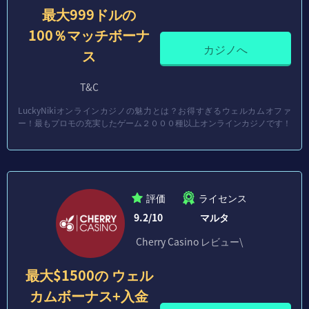
最大999ドルの
100％マッチボーナ
カジノへ
ス
T&C
LuckyNikiオンラインカジノの魅力とは？お得すぎるウェルカムオファ
ー！最もプロモの充実したゲーム２０００種以上オンラインカジノです！
評価
ライセンス
9.2
/10
マルタ
Cherry Casino レビュー\
最大$1500の ウェル
カムボーナス+入金