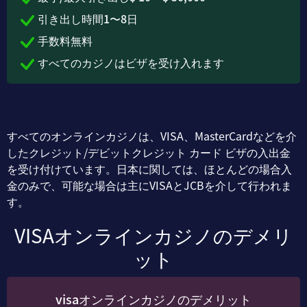
引き出し時間1〜8日
手数料無料
すべてのカジノはビザを受け入れます
すべてのオンラインカジノは、VISA、MasterCardなどを介
したクレジット/デビットクレジット カード ビザの入出金
を受け付けています。日本に関しては、ほとんどの場合入
金のみで、可能な場合は主にVISAとJCBを介して行われま
す。
VISAオンラインカジノのデメリ
ット
visaオンラインカジノのデメリット