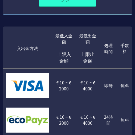
最低入金
最低出金
額
額
処理
手数
入出金方法
時間
料
上限入
上限出
金額
金額
€ 10 ~ €
€ 10 ~ €
即時
無料
2000
4000
€ 10 ~ €
€ 10 ~ €
24時
無料
2000
4000
間