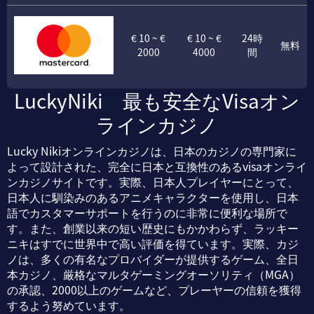
€ 10 ~ €
€ 10 ~ €
24時
無料
2000
4000
間
LuckyNiki 最も安全なVisaオン
ラインカジノ
Lucky Nikiオンラインカジノは、日本のカジノの専門家に
よって設計された、完全に日本と互換性のあるvisaオンライ
ンカジノサイトです。実際、日本人プレイヤーにとって、
日本人に馴染みのあるアニメキャラクターを使用し、日本
語でカスタマーサポートを行うのに非常に便利な場所で
す。また、創業以来の短い歴史にもかかわらず、ラッキー
ニキはすでに世界中で高い評価を得ています。実際、カジ
ノは、多くの有名なプロバイダーが提供するゲーム、全日
本カジノ、厳格なマルタゲーミングオーソリティ（MGA）
の承認、2000以上のゲームなど、プレーヤーの信頼を獲得
するよう努めています。