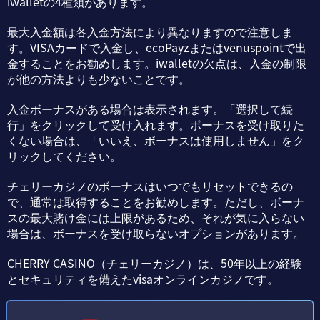
iwalletの4種類があります。
最大入金額は各入金方法により異なりますので注意しま
す。VISAカードで入金し、ecoPayzまたはvenuspointで出
金することをお勧めします。iwalletの欠点は、入金の制限
が他の方法よりも少ないことです。
入金ボーナスがある場合は表示されます。「選択して続
行」をクリックして受け入れます。ボーナスを受け取りた
くない場合は、「いいえ、ボーナスは使用しません」をク
リックしてください。
チェリーカジノのボーナスはいつでもリセットできるの
で、通常は取得することをお勧めします。ただし、ボーナ
スの最大賭け金には上限があるため、それが気に入らない
場合は、ボーナスを受け取らないオプションがあります。
CHERRY CASINO（チェリーカジノ）は、50年以上の経験
とセキュリティを備えたvisaオンラインカジノです。