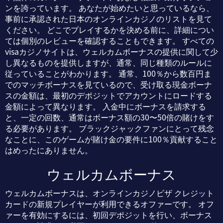
ンを誇っています。 あなたが始めたいと思っているなら、
事前に承認された日本のオンラインカジノのリストを見て
ください。 どこでプレイするかを決める前に、詳細につい
ては個別のレビューを確認することもできます。 すべての
visaカジノサイトは、ウェルカムボーナスの提供に関して少
し異なるものを提供しますが、通常、同じ種類のルールに
従っていることがわかります。 通常、100％から数百円ま
でのマッチボーナスを見ているので、受け取る現金ボーナ
スの金額は、最初のデポジットでアカウントにロードする
金額によって異なります。 入金中にボーナスを請求する
と、一定の回数、通常はボーナス額の30〜50倍の賭けをす
る必要があります。 ブラックジャックファンにとって残念
なことに、このゲームが賭け金の要件に100％貢献すること
はめったにありません。
ウェルカムボーナス
ウェルカムボーナスは、オンラインカジノビザ クレジット
カードの新規プレイヤーが利用できるオファーです。
オフ
ァーを有効にするには、初回デポジットを行い、ボーナス