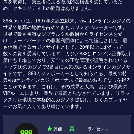
スを取得し、第三者による徹底的な検査を受けているた
め、セキュリティ上の問題はありません。
888casinoは、1997年の設立以来、visaオンラインカジノの
世界で最高の地位を占めてきたカジノオペレーターです。
世界で最も複雑なジブラルタル政府からライセンスを受
け、サードパーティの非営利団体によって認定された、最
も信頼できるカジノサイトとして、20年以上にわたって
数々の賞を受賞しています。カジノ888はロンドン証券取引
所にも上場しており、安全で公正な管理が証明されている
トップ10のカジノで2番目に人気のあるオンラインカジノサ
イトです。 888カジノポーカーとして知られる、最初の特
典visaオンラインカジノボーナスで最高のおもてなしを得る
ことができます。これは、その成果と人気、および最高の
VIPルームにより、業界で最高と見なされています。リラッ
クスした環境で本格的なカジノを提供し、多くのプレイヤ
ーのお気に入りであり続けています。
評価
ライセンス