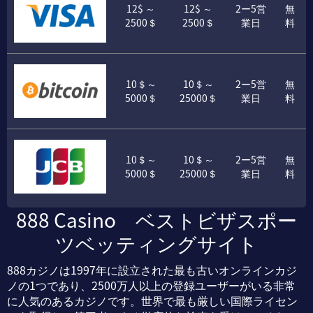
12$
～
12$
～
2ー5営
無
2500＄
2500＄
業日
料
10＄～
10＄～
2ー5営
無
5000＄
25000＄
業日
料
10＄～
10＄～
2ー5営
無
5000＄
25000＄
業日
料
888 Casino ベストビザスポー
ツベッティングサイト
888カジノは1997年に設立された最も古いオンラインカジ
ノの1つであり、2500万人以上の登録ユーザーがいる非常
に人気のあるカジノです。世界で最も厳しい国際ライセン