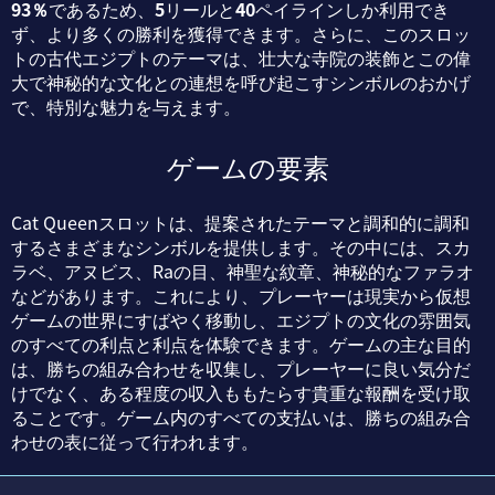
93％
であるため、
5
リールと
40
ペイラインしか利用でき
ず、より多くの勝利を獲得できます。さらに、このスロッ
トの古代エジプトのテーマは、壮大な寺院の装飾とこの偉
大で神秘的な文化との連想を呼び起こすシンボルのおかげ
で、特別な魅力を与えます。
ゲームの要素
Cat Queenスロットは、提案されたテーマと調和的に調和
するさまざまなシンボルを提供します。その中には、スカ
ラベ、アヌビス、Raの目、神聖な紋章、神秘的なファラオ
などがあります。これにより、プレーヤーは現実から仮想
ゲームの世界にすばやく移動し、エジプトの文化の雰囲気
のすべての利点と利点を体験できます。ゲームの主な目的
は、勝ちの組み合わせを収集し、プレーヤーに良い気分だ
けでなく、ある程度の収入ももたらす貴重な報酬を受け取
ることです。ゲーム内のすべての支払いは、勝ちの組み合
わせの表に従って行われます。