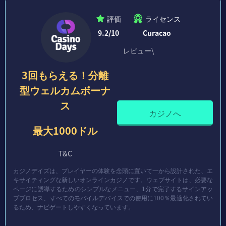
評価
ライセンス
9.2
/10
Curacao
レビュー\
3回もらえる！
分離
型ウェルカムボーナ
ス
カジノへ
最大1000ドル
T&C
カジノデイズは、プレイヤーの体験を念頭に置いて一から設計された、エ
キサイティングな新しいオンラインカジノです。ウェブサイトは、必要な
ページに誘導するためのシンプルなメニュー、1分で完了するサインアッ
ププロセス、すべてのモバイルデバイスでの使用に100％最適化されてい
るため、ナビゲートしやすくなっています。