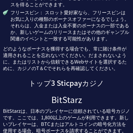
スを得ることができます。
フリースピン： スロット愛好家なら、フリースピンは
お気に入りの種類のボーナスオファーになるでしょう。
それらは、入金または入金不要のボーナスの一部である
か、新しいゲームのリリースまたはその他のギャンブル
関連のイベントと一致する可能性があります。
どのようなボーナスを獲得する場合でも、常に賭け条件が
適用されることを忘れないでください。だまされないよう
に、またはリストから信頼できるWebサイトを選択するた
めに、カジノのT＆Cでそれらを再確認してください。
トップ3 Sticpayカジノ
BitStarz
BitStarzは、日本のプレイヤーに信頼されている暗号カジノ
です。ここでは、1,800以上のゲームが利用できます。新し
いプレイヤーは、BTCまたはアルトコインの暗号化方法を
使用する場合、暗号ボーナスを請求することができます。