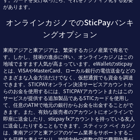
があります。
オンラインカジノでのSticPayバンキ
ングオプション
東南アジアと東アジアは、繁栄するカジノ産業で有名で
す。しかし、技術の進歩に伴い、オンラインカジノはこの
地域でますます人気が高まっています。eWalletのsticpay
とは、VISAやMasterCard、ローカル銀行の電信送金などの
さまざまな入金方法だけでなく、仮想通貨でも資金を調達
できます。STICPAYオンライン決済サービスアカウントか
らのお金を使用するには、STICPAYアカウントまたはこの
サービスが提供する追加製品であるSTICカードを使用し
て、任意のATMで地元の銀行からお金を出金することがで
きます。また、有効な販売者のアカウントにオンラインで
即座に送金したり、sticpay fxアカウントを持っている友人
に送金したりすることもできます。スティック ペイ カジノ
は、東南アジアと東アジアのゲーム業界をサポートするこ
とを目標と考えており、地域内外の複数の国で費用効果が