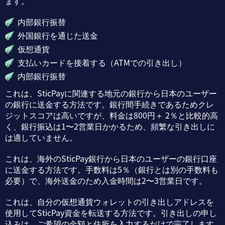
ます。
内部銀行振替
外国銀行を通じた送金
仮想通貨
支払いカードを接着する（ATMでの引き出し）
内部銀行振替
これは、SticPayに関連する地元の銀行から日本のユーザー
の銀行に送金する方法です。銀行間手続きであるためクレ
ジットスコアは高いですが、料金は800円＋ 2％と比較的高
く、銀行振込は1〜2営業日かかるため、頻繁な引き出しに
は適していません。
これは、海外のSticPay銀行から日本のユーザーの銀行口座
に送金する方法です。手数料は5％（銀行とは別の手数料も
必要）で、海外送金のため入金時間は2〜3営業日です。
これは、自分の仮想通貨ウォレットの引き出しアドレスを
使用してSticPay資金を転送する方法です。引き出しの申し
込みは、ご希望の金額と住所を入力するだけで完了します