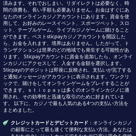
済みます。それでおしまい。リダイレクトは必要なく、時
間の浪費も、長い手順も必要ありません。お金はすぐにあ
なたのオンラインカジノアカウントにあります。資金を使
用して、お好みのレースイベント、スポーツベット、スロ
ット、テーブルゲーム、ライブカジノゲームに賭けること
ができます。ベストsticpayカジノアカウントを開設した
ら、お金を入れます。境界はありません。したがって、ト
ランザクションは世界のどの地域でも発生する可能性があ
ります。 Sticpayアカウントに資金を追加したら、オンライ
ンカジノにアクセスして、入金する金額を選択します。
Sticpayのデポジットは即座に反映され、支払いが完了する
と通知メッセージがアカウントに表示されます。ワンクリ
ックで、賭けをしてオンラインゲームをプレイすることが
できます。ｓｔｉｃｐａｙは多くのオンラインカジノに適
用され、その効率性と迅速な取引のために好まれていま
す。 以下に、カジノで最も人気のある4つの支払い方法を
まとめました。
クレジットカードとデビットカード
：オンラインカジノ
の顧客にとって最も速くて便利な支払い方法。あなたは
あなたのクレジットカードであなたの口座に資金を供給