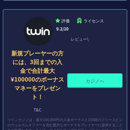
評価
ライセンス
9.2
/10
レビュー\
新規プレーヤーの方
には、3回までの入
金で合計最大
¥100000のボーナス
カジノへ
マネーをプレゼン
ト！
T&C
ツインカジノは、最大100,000円の入金ボーナスと150回のフリースピン
のウェルカムオファーを含む贅沢なボーナスをプレイヤーに提供すること
をお約束します。さらに、ロイヤルティプログラム（ツインリワード）は