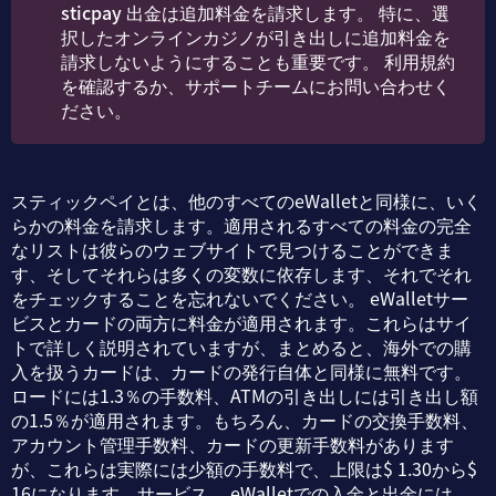
sticpay 出金
は追加料金を請求します。 特に、選
択したオンラインカジノが引き出しに追加料金を
請求しないようにすることも重要です。 利用規約
を確認するか、サポートチームにお問い合わせく
ださい。
スティックペイとは、他のすべてのeWalletと同様に、いく
らかの料金を請求します。適用されるすべての料金の完全
なリストは彼らのウェブサイトで見つけることができま
す、そしてそれらは多くの変数に依存します、それでそれ
をチェックすることを忘れないでください。 eWalletサー
ビスとカードの両方に料金が適用されます。これらはサイ
トで詳しく説明されていますが、まとめると、海外での購
入を扱うカードは、カードの発行自体と同様に無料です。
ロードには1.3％の手数料、ATMの引き出しには引き出し額
の1.5％が適用されます。もちろん、カードの交換手数料、
アカウント管理手数料、カードの更新手数料があります
が、これらは実際には少額の手数料で、上限は$ 1.30から$
16になります。サービス。 eWalletでの入金と出金には、