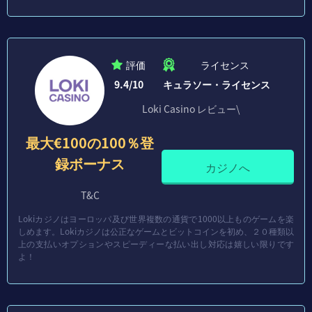
評価
ライセンス
9.4
/10
キュラソー・ライセンス
Loki Casino レビュー\
最大€100の100％登
録ボーナス
カジノへ
T&C
Lokiカジノはヨーロッパ及び世界複数の通貨で1000以上ものゲームを楽
しめます。Lokiカジノは公正なゲームとビットコインを初め、２０種類以
上の支払いオプションやスピーディーな払い出し対応は嬉しい限りです
よ！