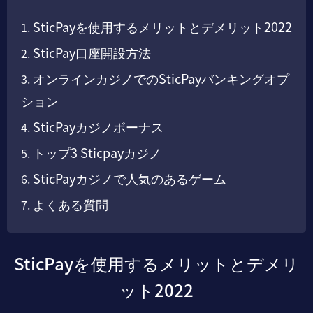
SticPayを使用するメリットとデメリット2022
SticPay口座開設方法
オンラインカジノでのSticPayバンキングオプ
ション
SticPayカジノボーナス
トップ3 Sticpayカジノ
SticPayカジノで人気のあるゲーム
よくある質問
SticPayを使用するメリットとデメリ
ット2022