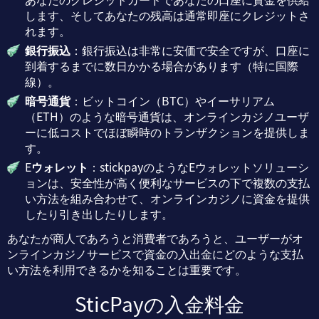
します、そしてあなたの残高は通常即座にクレジットさ
れます。
銀行振込
：銀行振込は非常に安価で安全ですが、口座に
到着するまでに数日かかる場合があります（特に国際
線）。
暗号通貨
：ビットコイン（BTC）やイーサリアム
（ETH）のような暗号通貨は、オンラインカジノユーザ
ーに低コストでほぼ瞬時のトランザクションを提供しま
す。
E
ウォレット
：stickpayのようなEウォレットソリューシ
ョンは、安全性が高く便利なサービスの下で複数の支払
い方法を組み合わせて、オンラインカジノに資金を提供
したり引き出したりします。
あなたが商人であろうと消費者であろうと、ユーザーがオ
ンラインカジノサービスで資金の入出金にどのような支払
い方法を利用できるかを知ることは重要です。
SticPayの入金料金