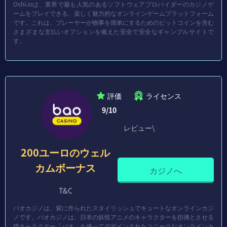
Oshi.ioは、業界で最も人気のあるソフトウェアプロバイダーのカジノゲ
ームをプレイできる、楽しく魅力的なオンラインゲームプラットフォーム
です。これは、プレーヤーが物事を簡単にするためのビットコインを含む
さまざまな支払いオプションを備えた安全で安全なギャンブルサイトで
す。
評価
ライセンス
9
/10
レビュー\
200ユーロのウェル
カムボーナス
カジノへ
T&C
バオカジノは、紫に作られたスタイリッシュでキュートなオンラインカジ
ノです。バオカジノは、日本の妖怪アニメのキャラクターを彷彿とさせる
猫キャラクター「バオ」を使ってデザインされたユニークなオンラインカ