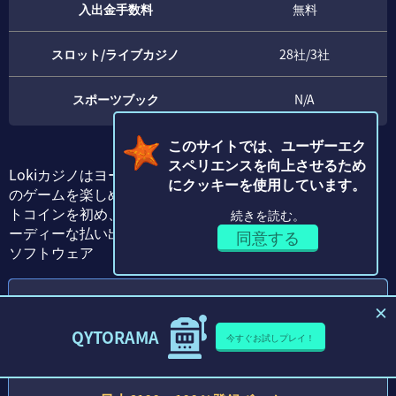
入出金手数料
無料
スロット/ライブカジノ
28社/3社
スポーツブック
N/A
Loki
このサイトでは、ユーザーエク
スペリエンスを向上させるため
Lokiカジノはヨーロッパ及び世界複数の通貨で1000以上も
にクッキーを使用しています。
のゲームを楽しめます。Lokiカジノは公正なゲームとビッ
トコインを初め、２０種類以上の支払いオプションやスピ
続きを読む。
ーディーな払い出し対応は嬉しい限りですよ！
同意する
ソフトウェア
評価
ライセンス
QYTORAMA
今すぐお試しプレイ！
9.4
/10
キュラソー・ライセンス