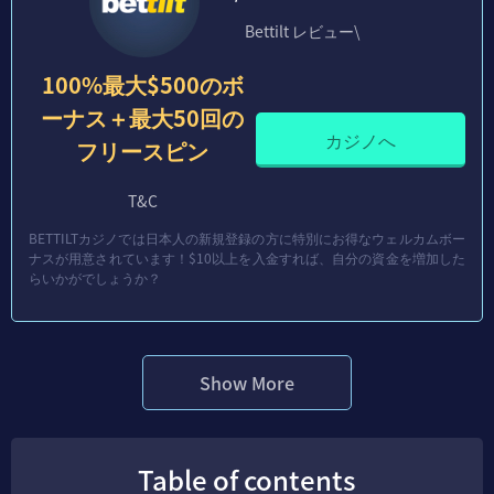
Bettilt レビュー\
100%最大$500のボ
ーナス＋最大50回の
カジノへ
フリースピン
T&C
BETTILTカジノでは日本人の新規登録の方に特別にお得なウェルカムボー
ナスが用意されています！$10以上を入金すれば、自分の資金を増加した
らいかがでしょうか？
Show More
Table of contents