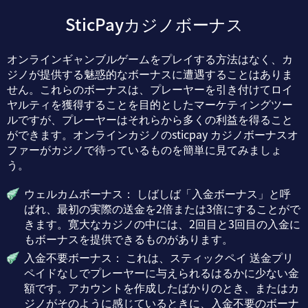
SticPayカジノボーナス
オンラインギャンブルゲームをプレイする方法はなく、カ
ジノが提供する魅惑的なボーナスに遭遇することはありま
せん。これらのボーナスは、プレーヤーを引き付けてロイ
ヤルティを獲得することを目的としたマーケティングツー
ルですが、プレーヤーはそれらから多くの利益を得ること
ができます。オンラインカジノのsticpay カジノボーナスオ
ファーがカジノで待っているものを簡単に見てみましょ
う。
ウェルカムボーナス： しばしば「入金ボーナス」と呼
ばれ、最初の実際の送金を2倍または3倍にすることがで
きます。寛大なカジノの中には、2回目と3回目の入金に
もボーナスを提供できるものがあります。
入金不要ボーナス： これは、スティックペイ 送金プリ
ペイドなしでプレーヤーに与えられるはるかに少ない金
額です。アカウントを作成したばかりのとき、またはカ
ジノがそのように感じているときに、入金不要のボーナ