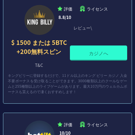
評価
ライセンス
8.8
/10
レビュー\
$ 1500 または 5BTC
+200無料スピン
カジノへ
T&C
キングビリーに登録するだけで、11ドル以上のキング ビリー カジノ 入金
不要ボーナスを受け取ることができます。3000種類以上のクールなゲー
ムと255種類以上のライブゲームがあります。最大10万円のウェルカムボ
ーナスも貰えるので凄くおすすめします！
評価
ライセンス
10
/10