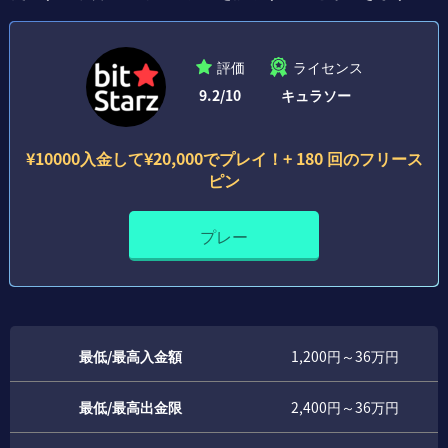
評価
ライセンス
9.2
/10
キュラソー
¥10000入金して¥20,000でプレイ！+ 180 回のフリース
ピン
プレー
最低/最高入金額
1,200円～36万円
最低/最高出金限
2,400円～36万円