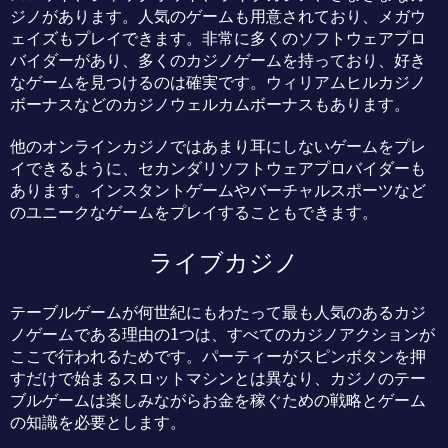
ジノがあります。人気のゲームも用意されており、メガウ
ェイズもプレイできます。非常に多くのソフトウェアプロ
バイダーがあり、多くのカジノゲームを持っており、好き
なゲームを見つけるのは確実です。ウィリアムヒルカジノ
ボーナスなどのカジノウェルカムボーナスもあります。
他のオンラインカジノではあまり耳にしないゲームをプレ
イできるように、セカンダリソフトウェアプロバイダーも
あります。インスタントゲームやバーチャルスポーツなど
のユニークなゲームをプレイすることもできます。
ライブカジノ
テーブルゲームが何世紀にもわたって最も人気のあるカジ
ノゲームである理由の1つは、すべてのカジノアクションが
ここで行われるためです。パーティーがスピンボタンを押
すだけで始まるスロットマシンとは異なり、カジノのテー
ブルゲームは楽しみながらお金を稼ぐための戦略とゲーム
の知識を必要とします。