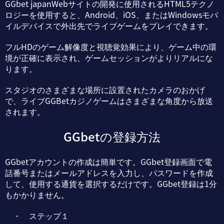
GGbet japanWebサイトの開発に使用されるHTML5テクノ
ロジーを使用すると、Android、iOS、またはWindowsモバ
イルデバイスで外出先でライブゲームをプレイできます。
フルHDのゲーム解像度と視聴覚効果により、ゲーム中の環
境が正確に表示され、ゲームセッションがよりリアルにな
ります。
スタジオのさまざまな場所に設置されたカメラのおかげ
で、ライブGGBetカジノゲームはさまざまな角度から放送
されます。
GGbetの登録方法
GGbetアカウントの作成は簡単です。GGbet登録画面で電
話番号またはメールアドレスを入力し、パスワードを作成
して、使用する通貨を選択するだけです。GGbet登録は1分
もかかりません。
・ ステップ１