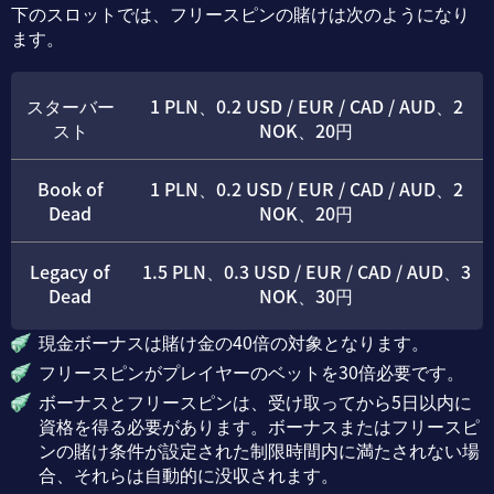
下のスロットでは、フリースピンの賭けは次のようになり
ます。
スターバー
1 PLN、0.2 USD / EUR / CAD / AUD、2
スト
NOK、20円
Book of
1 PLN、0.2 USD / EUR / CAD / AUD、2
Dead
NOK、20円
Legacy of
1.5 PLN、0.3 USD / EUR / CAD / AUD、3
Dead
NOK、30円
現金ボーナスは賭け金の40倍の対象となります。
フリースピンがプレイヤーのベットを30倍必要です。
ボーナスとフリースピンは、受け取ってから5日以内に
資格を得る必要があります。ボーナスまたはフリースピ
ンの賭け条件が設定された制限時間内に満たされない場
合、それらは自動的に没収されます。