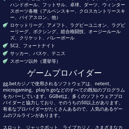
ハンドボール、フットサル、卓球、ダーツ、ウィンター
スポーツ各種（アルペンスキー、クロスカントリースキ
ー、バイアスロン、他）
ロケットリーグ、アメフト、ラグビーユニオン、ラグビ
ーリーグ、ボクシング、総合格闘技、オージールール
ズ、クリケット、バレーボール
SC2、フォートナイト
サッカー、バスケ、テニス
スポーツ以外（選挙等）
ゲームプロバイダー
gg.betカジノで使用されるソフトウェアは、netent、
microgaming、play’n goなどのすべての既知のプログラム
をカバーしています。GGBetは、多くのソフトウェアプロ
バイダーと協力しており、そのうちの50以上があります。
有名なプロバイダーがたくさんあるので、人気のあるゲー
ムのフルラインがあります。
スロット、ジャックポット、ライブカジノ、さまざまなカ