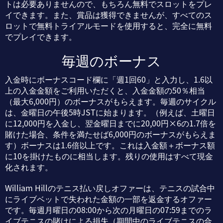
トは必要ありませんので、もちろん無料でスロットをプレ
イできます。また、賞品は獲得できませんが、すべてのス
ロットで無料トライアルモードを使用すると、完全に無料
でプレイできます。
毎週のボーナス
入金時にボーナスコード欄に「週1回60」と入力し、1.6以
上の入金金額をご利用いただくと、入金金額の50％相当
（最大6,000円）のボーナスがもらえます。毎週のサイクル
は、金曜日の午後5時JSTに始まります。（例えば、土曜日
に12,000円を入金し、翌金曜日までに20,00円×6の1.7倍を
賭けた場合、条件を満たせば6,000円のボーナスがもらえま
す）ボーナスは1.6倍以上です。これは入金額＋ボーナス額
に10を掛けたものに相当します。残りの使用はすべて現金
化されます。
William Hillのテニス払い戻しオファーは、テニスの試合中
にライブベットで失われた金額の一部を返金するオファー
です。毎週月曜日の08:00から次の月曜日の07:59までのラ
イブテニスの賭けによる損失（期間中のライブテニスの合