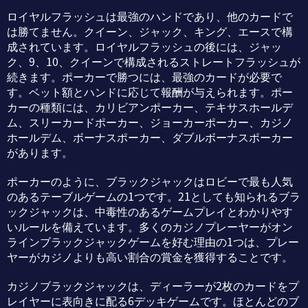
ロイヤルフラッシュは最強のハンドであり、他のカードで
は勝てません。クイーン、ジャック、キング、エースで構
成されています。ロイヤルフラッシュの後には、ジャッ
ク、9、10、クイーンで構成されるストレートフラッシュが
続きます。ポーカーで勝つには、最強のカードが必要で
す。ベット額とハンドに応じて報酬が与えられます。ポー
カーの種類には、カリビアンポーカー、テキサスホールデ
ム、スリーカードポーカー、ジョーカーポーカー、カジノ
ホールデム、ボーナスポーカー、ダブルボーナスポーカー
があります。
ポーカーのように、ブラックジャックはロビーで最も人気
のあるテーブルゲームの1つです。21としても知られるブラ
ックジャックは、中毒性のあるゲームプレイとわかりやす
いルールを備えています。多くのカジノプレーヤーがオン
ラインブラックジャックゲームを好む理由の1つは、プレー
ヤーがカジノよりも高い割合の賞金を獲得することです。
カジノブラックジャックは、ディーラーが2枚のカードをプ
レイヤーに表向きに配る6デッキゲームです。ほとんどのブ