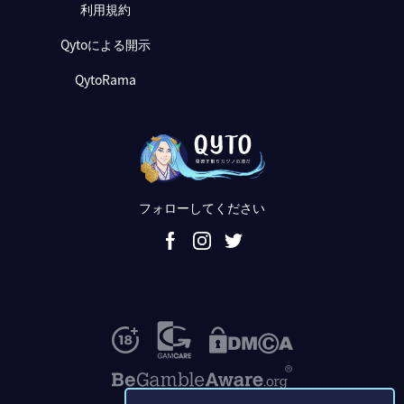
利用規約
Qytoによる開示
QytoRama
フォローしてください