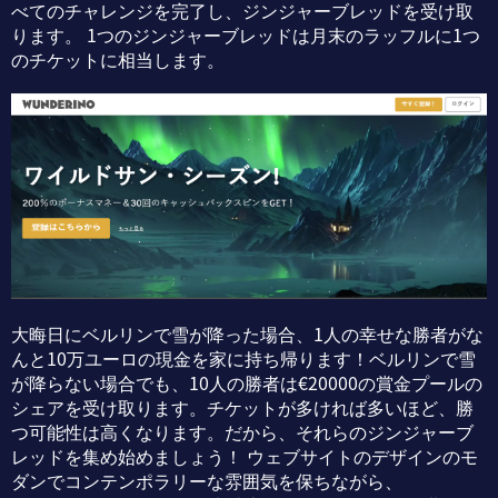
べてのチャレンジを完了し、ジンジャーブレッドを受け取
ります。 1つのジンジャーブレッドは月末のラッフルに1つ
のチケットに相当します。
大晦日にベルリンで雪が降った場合、1人の幸せな勝者がな
んと10万ユーロの現金を家に持ち帰ります！ベルリンで雪
が降らない場合でも、10人の勝者は€20000の賞金プールの
シェアを受け取ります。チケットが多ければ多いほど、勝
つ可能性は高くなります。だから、それらのジンジャーブ
レッドを集め始めましょう！ ウェブサイトのデザインのモ
ダンでコンテンポラリーな雰囲気を保ちながら、