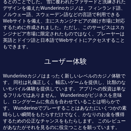
るとのことでした。 雪に覆われたファサードと洗練された
デザインを備えたWunderinoカジノは、フィンランド語、
ノルウェー語、スウェーデン語などの言語で利用できる
Webサイトを備え、主にスカンジナビアの賭け市場に対応
するために作成されました。ただし、このサービスはスカ
ンジナビア市場に限定されたものではなく、プレーヤーは
英語とドイツ語と日本語でWebサイトにアクセスすること
もできます。
ユーザー体験
Wunderinoカジノはまったく新しいレベルのカジノ体験で
す。 同社は礼儀正しく、幅広いゲームを提供し、比類のな
いモバイル体験を提供しています。 アプリへの投資は単な
るフリルではありません。 Wunderinoがビジネスを意味
し、ロングゲームに焦点を合わせていることは明らかで
す。 Wunderinoでプレーすることはあなたにいくつかの素
晴らしい瞬間をもたらすだけでなく、かなりのお金を獲得
するための公正なチャンスをもたらします。 このレビュー
があなたがそれを見るのに役立つことを願っています。