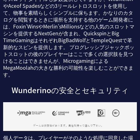
やAceof Spadesなどの3リールレトロスロットを使用し
て、物事を素晴らしくシンプルに保ちます。かなりのカタ
ログを閲覧するときに場所を支持する他のゲーム開発者に
は、Foxin’WinsやMerlin’sMillionsなどの人気のスロットマ
シンを提供するNextGenが含まれ、QuickspinとBig
TimeGamingはそれぞれBigBadWolfとTempleQuestで革
新的なスピンを提供します。 プログレッシブジャックポッ
トスロットの後のプレイヤーはここで多くの選択肢を見つ
けることはできませんが、Microgamingによる
MegaMoolahの大きな勝利の可能性を楽しむことができま
す。
Wunderinoの安全とセキュリティ
個人データは、プレイヤーがそのような処理に同意した場