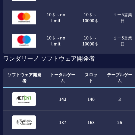
10＄～no
10＄～
１ー5営業
limit
10000＄
日
10＄～no
10＄～
１ー5営業
limit
10000＄
日
ワンダリーノ ソフトウェア開発者
ソフトウェア開発
トータルゲー
スロッ
テーブルゲー
者
ム
ト
ム
143
140
3
137
163
26