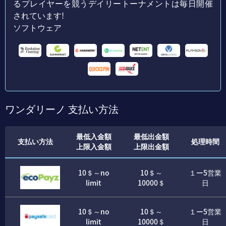
るプレイヤーを競うデイリートーナメントは毎日開催
されています!
ソフトウェア
ワンダリーノ 支払い方法
最低入金額
最低出金額
支払い方法
処理時間
上限入金額
上限出金額
10＄～no
10＄～
１ー5営業
limit
10000＄
日
10＄～no
10＄～
１ー5営業
limit
10000＄
日