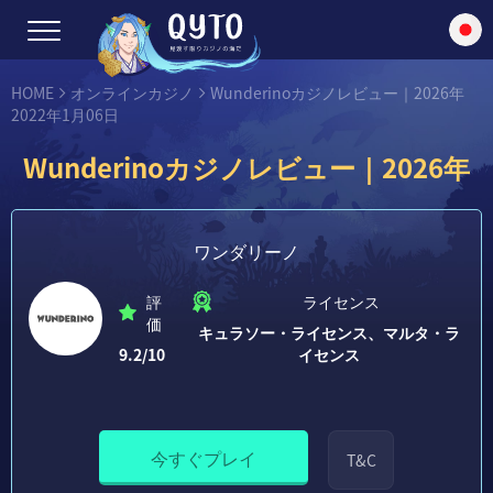
HOME
オンラインカジノ
Wunderinoカジノレビュー｜2026年
2022年1月06日
Wunderinoカジノレビュー｜2026年
ワンダリーノ
評
ライセンス
価
キュラソー・ライセンス、マルタ・ラ
9.2
/10
イセンス
今すぐプレイ
T&C