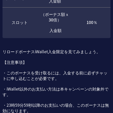
入金額
（ボーナス額ｘ
30倍）
スロット
100％
入金額
リロードボーナスiWallet入金限定を見てみましょう。
【注意事項】
・このボーナスを受け取るには、入金する前に必ずチャッ
トに申し込むことが必要です。
・iWallet以外のお支払い方法は本キャンペーンの対象外で
す。
・23時59分59秒以降のお支払いの場合、このボーナスは無
効になります。