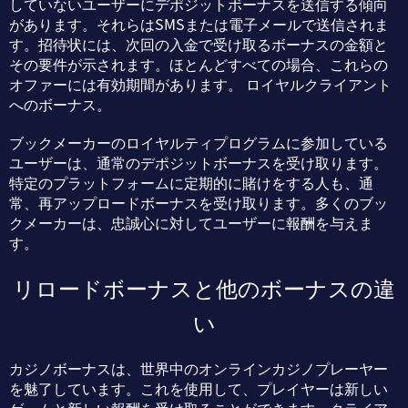
していないユーザーにデポジットボーナスを送信する傾向
があります。それらはSMSまたは電子メールで送信されま
す。招待状には、次回の入金で受け取るボーナスの金額と
その要件が示されます。ほとんどすべての場合、これらの
オファーには有効期間があります。 ロイヤルクライアント
へのボーナス。
ブックメーカーのロイヤルティプログラムに参加している
ユーザーは、通常のデポジットボーナスを受け取ります。
特定のプラットフォームに定期的に賭けをする人も、通
常、再アップロードボーナスを受け取ります。多くのブッ
クメーカーは、忠誠心に対してユーザーに報酬を与えま
す。
リロードボーナスと他のボーナスの違
い
カジノボーナスは、世界中のオンラインカジノプレーヤー
を魅了しています。これを使用して、プレイヤーは新しい