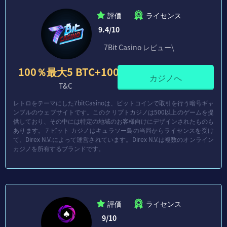
評価
ライセンス
9.4
/10
7Bit Casino レビュー\
100％最大5 BTC+100フリースピン
カジノへ
T&C
レトロをテーマにした7bitCasinoは、ビットコインで取引を行う暗号ギャ
ンブルのウェブサイトです。このクリプトカジノは500以上のゲームを提
供しており、その中には特定の地域のお客様向けにデザインされたものも
あります。７ビット カジノはキュラソー島の当局からライセンスを受け
て、Direx N.V.によって運営されています。Direx N.V.は複数のオンライン
カジノを所有するブランドです。
評価
ライセンス
9
/10