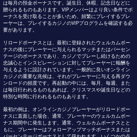
は毎月の預金ボーナスです。誕生日、休暇、記念日などに
贈られるものもあります。VIPメンバーはより良い条件でボ
ーナスを受け取ることが多いため、頻繁にプレイするプレ
ーヤーは、プレイするカジノのVIPプログラムを確認する必
要があります。
リロードボーナスとは、最初に登録されたウェルカムボー
ナスの後にプレーヤーに与えられるマッチまたはパーセン
テージのボーナスであり、カジノでプレーし続けるための
忠誠心とインスピレーションに対してプレーヤーに報酬を
与えるように設計されています。一般的に良いオンライン
カジノの重要な兆候は、それがプレーヤーに与える再ダウ
ンロードの頻度です。再起動の中には、毎月、毎週、また
は毎日行われるものもあれば、クリスマスや誕生日などの
特別な時間に行われるものもあります。
最初の例は、オンラインカジノプレーヤーがリロードボー
ナスに直面した場合、通常、プレーヤーのウェルカムボー
ナス期間中に発生します。通常、ウェルカムボーナスとと
もに、プレーヤーはフォローアップマッチボーナスまたは
パーセンテージボーナスとして扱われます。いくつかの点