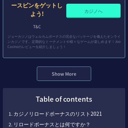
ースピンをゲットし
カジノへ
よう!
T&C
ジョーカジノはウェルカムボーナスの完全なパッケージを備えたオンライ
ンカジノです。定期的なトーナメントや様々なゲームが楽しめます！Joo
Casinoのレビューを紹介しましょう！
Show More
Table of contents
カジノリロードボーナスのリスト2021
リロードボーナスとは何ですか？