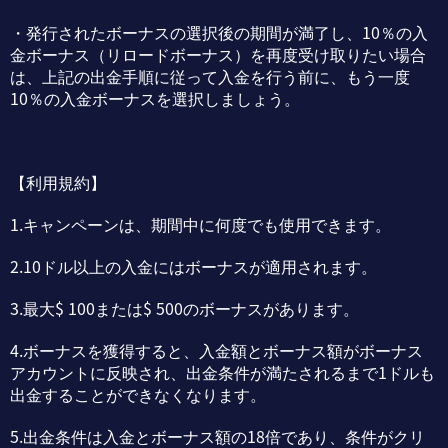
・発行されたボーナスの選択後の期間が満了し、10％の入
金ボーナス（リロードボーナス）を再度受け取りたい場合
は、上記の出金手順に従って入金を行う前に、もう一度
10％の入金ボーナスを選択しましょう。
【利用規約】
1.キャンペーンは、期間中に何度でも使用できます。
2.10ドル以上の入金にはボーナスが適用されます。
3.最大$ 100または$ 500のボーナスがあります。
4.ボーナスを獲得すると、入金額とボーナス額がボーナス
アカウントに反映され、出金条件が満たされるまで1ドルも
出金する​​ことができなくなります。
5.出金条件は入金とボーナス額の18倍であり、条件がクリ