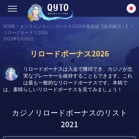
HOME
オンラインカジノボーナス2026年最新版【徹底解説！】
リロードボーナス2026
2022年1月06日
リロードボーナス2026
リロードボーナスは入金で獲得でき、カジノが忠
実なプレーヤーを維持することもできます。これ
は最も一般的なリロードボーナスです。本稿で
は、素晴らしいリロードボーナスを見てみましょう！
カジノリロードボーナスのリスト
2021