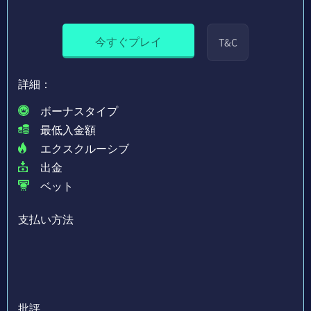
今すぐプレイ
T&C
詳細：
ボーナスタイプ
最低入金額
エクスクルーシブ
出金
ベット
支払い方法
批評