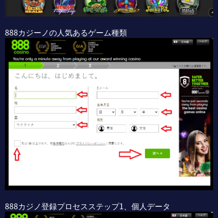
888カジーノの人気あるゲーム種類
888カジノ登録プロセスステップ1、個人データ