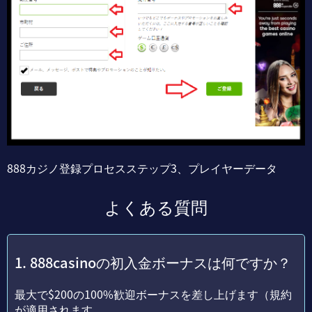
888カジノ登録プロセスステップ3、プレイヤーデータ
よくある質問
888casinoの初入金ボーナスは何ですか？
最大で$200の100%歓迎ボーナスを差し上げます（規約
が適用されます