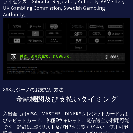
ライセンス：Gibraltar Regulatory Authority, AAMS Italy,
UK Gambling Commission, Swedish Gambling
Authority。
888カジーノのお支払い方法
金融機関及び支払いタイミング
入出金にはVISA、MASTER、DINERSクレジットカードおよ
びデビットカード、各種Eウォレット、電信送金が利用可能
です。詳細は上記リスト及びHPをご覧ください。使用可能
通貨：デンマーククローネ、ユーロ、イギリスポンド、ス