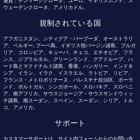
ウェーデンクローネ、アメリカドル。
規制されている国
アフガニスタン、ンティグア・バーブーダ、オーストラリ
ア、ベルギー､ブーベ島、イギリス領バージン諸島、ブルガ
リア、コロンビア、キューバ、チェコ、エチオピア、フラ
ンス、ジブラルタル、グリーンランド、グアドループ、ハ
ード島とマクドナルド諸島、香港、ハンガリー、インドネ
シア、イラン、イラク、イスラエル、ラトビア、リビア、
フランス・メトロポリテーヌ、パレスチナ自治区、ポーラ
ンド、ポルトガル、シンガポール、スロバキア、スロベニ
ア、南アフリカ、サウスジョージア・サウスサンドウィッ
チ諸島、南スーダン、スペイン、スーダン、シリア、トル
コ、アメリカ。
サポート
カスタマーサポートは、サイト内フォームからのお問い合