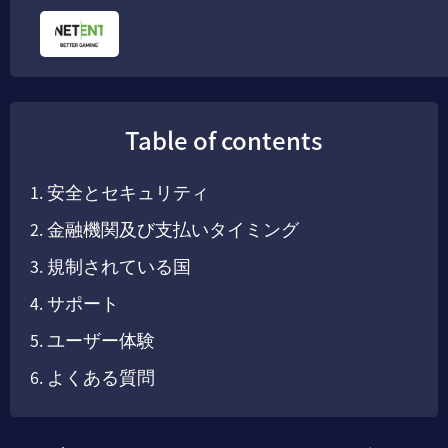
Table of contents
安全とセキュリティ
金融機関及び支払いタイミング
規制されている国
サポート
ユーザー体験
よくある質問