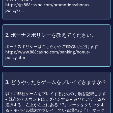
https://jp.888casino.com/promotions/bonus-
policy/）。
ボーナスポリシーを教えてください。
ボーナスポリシーはこちらからご確認いただけます。
https://www.888casino.com/banking/bonus-
policy.htm
どうやったらゲームをプレイできますか？
以下に弊社ゲームをプレイするための手順を記載します
– 既存のアカウントにログインする – 遊びたいゲームを
選択する – 左上か右上にある「?」マークをクリックす
る – モバイル端末でプレイしている場合は「?」マーク