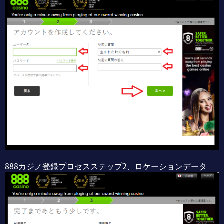
888カジノ登録プロセスステップ2、ロケーションデータ