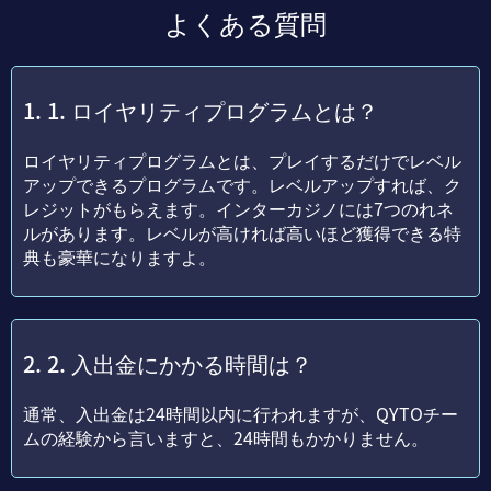
よくある質問
1. ロイヤリティプログラムとは？
ロイヤリティプログラムとは、プレイするだけでレベル
アップできるプログラムです。レベルアップすれば、ク
レジットがもらえます。インターカジノには7つのれネ
ルがあります。レベルが高ければ高いほど獲得できる特
典も豪華になりますよ。
2. 入出金にかかる時間は？
通常、入出金は24時間以内に行われますが、QYTOチー
ムの経験から言いますと、24時間もかかりません。